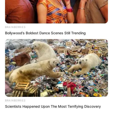
BRAINBERRIES
Bollywood’s Boldest Dance Scenes Still Trending
Instagram Andreina Fiallo
Andreina Fiallo se separó de Fredy Guarín hace dos años.
Por:
Cristian Serrano
Agosto 18, 2019
BRAINBERRIES
Scientists Happened Upon The Most Terrifying Discovery