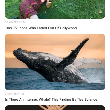
TEMAS RELACIONADOS
ANDREINA FIALLO
ENTRENAMIENTO
BRAINBERRIES
’90s TV Icons Who Faded Out Of Hollywood
MANTÉNGASE EN ALERTA
Tenemos todas las noticias que le
interesan. Para estar bien informado, por
favor, active las notificaciones de Alerta.
ACTIVAR AHORA
TEMAS DESTACADOS
BRAINBERRIES
Is There An Intersex Whale? This Finding Baffles Science
EMERGENCIAS POR LLUVIAS