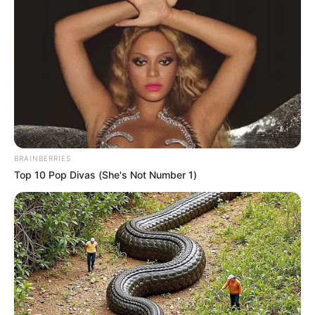
FUERTES LLUVIAS
VIA AL LLANO
LIGA BETPLAY
METRO DE MEDELLÍN
CORTES DE LUZ
CORTES DE AGUA
FENÓMENO DEL NIÑO
BRAINBERRIES
Top 10 Pop Divas (She's Not Number 1)