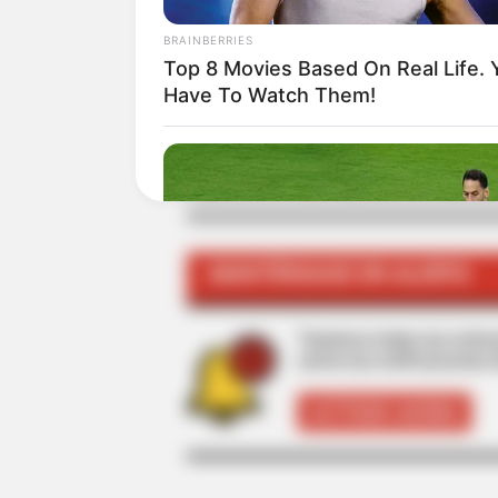
ALE
BRAINBERRIES
Top 8 Movies Based On Real Life. 
Have To Watch Them!
TEMAS RELACIONADOS
BAD BUNNY
POLÉMICAS DE FAMOS
MANTÉNGASE EN ALERTA
Tenemos todas las noticia
active las notificaciones 
ACTIVAR AHORA
BRAINBERRIES