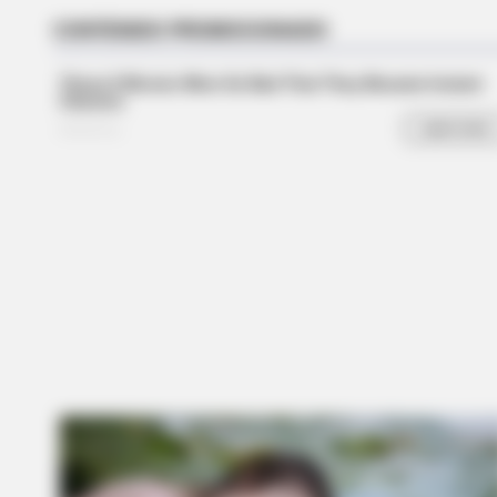
Think You Know FIFA 2026? These
CTA LOVE
Why everything you thought you
knew about water might be wrong