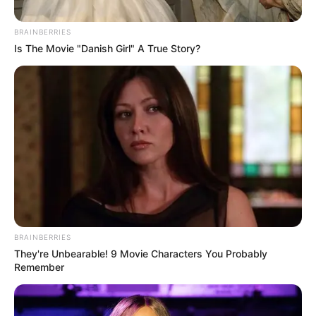
BRAINBERRIES
Is The Movie "Danish Girl" A True Story?
Instagram @cvillaloboss
Carmen Villalobos aparece bailando con otro hombre
BRAINBERRIES
They're Unbearable! 9 Movie Characters You Probably
Por:
Natalia Espitia Salazar
Remember
Junio 19, 2022