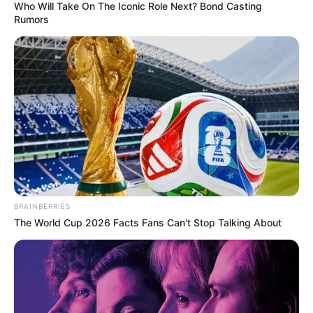
Who Will Take On The Iconic Role Next? Bond Casting
HASTA QUE LA PLATA NOS SEPARE
Rumors
MANTÉNGASE EN ALERTA
Tenemos todas las noticias que le
interesan. Para estar bien informado, por
favor, active las notificaciones de Alerta.
ACTIVAR AHORA
BRAINBERRIES
The World Cup 2026 Facts Fans Can't Stop Talking About
TEMAS DESTACADOS
EMERGENCIAS POR LLUVIAS
FUERTES LLUVIAS
VIA AL LLANO
LIGA BETPLAY
METRO DE MEDELLÍN