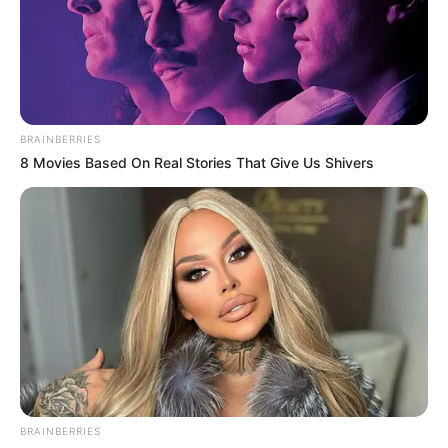
CORTES DE LUZ
CORTES DE AGUA
FENÓMENO DEL NIÑO
BRAINBERRIES
8 Movies Based On Real Stories That Give Us Shivers
BRAINBERRIES