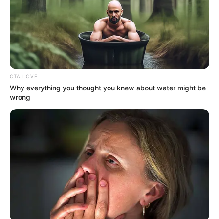
aplicación del Canal RCN
, donde los seguidores podrán
seguir el desenlace en tiempo real.
Ganadores de MasterChef en
Colombia: todas las ediciones
A lo largo de los últimos años, el
programa ha tenido
CTA LOVE
diferentes formatos y temporadas
. Estos han sido los
Why everything you thought you knew about water might be
ganadores:
wrong
MasterChef 2015: Federico Martínez.
MasterChef 2016: Leonardo Morán.
MasterChef Celebrity 2018: Piter Albeiro.
MasterChef Celebrity 2020: Adriana Lucía.
MasterChef Celebrity 2021: Carla Giraldo.
MasterChef Celebrity 2022: Ramiro Meneses.
MasterChef Celebrity 2023: Carolina Acevedo.
MasterChef Celebrity 2024: Paola Rey.
COMPARTIR