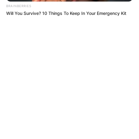
BRAINBERRIES
Will You Survive? 10 Things To Keep In Your Emergency Kit
ALERTA BOGOTÁ EN GOOGLE NEWS
TEMAS RELACIONADOS
REALITY GASTRONÓMICO RCN
REALITY COLOMBIANO
MASTERCHEF CELEBRITY
CANAL RCN
MANTÉNGASE EN ALERTA
Tenemos todas las noticias que le
interesan. Para estar bien informado, por
favor, active las notificaciones de Alerta.
ACTIVAR AHORA