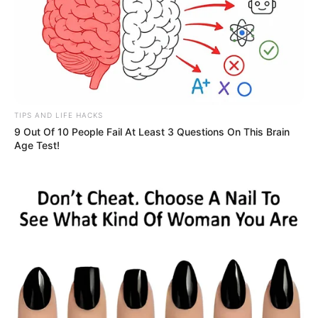
TIPS AND LIFE HACKS
9 Out Of 10 People Fail At Least 3 Questions On This Brain
Age Test!
En el clip que fue grabado en Algeciras, Huila, lugar en