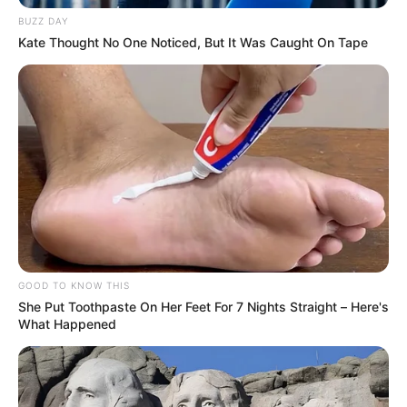
BUZZ DAY
Kate Thought No One Noticed, But It Was Caught On Tape
EMERGENCIAS POR LLUVIAS
FUERTES LLUVIAS
VIA AL LLANO
LIGA BETPLAY
METRO DE MEDELLÍN
CORTES DE LUZ
CORTES DE AGUA
FENÓMENO DEL NIÑO
GOOD TO KNOW THIS
She Put Toothpaste On Her Feet For 7 Nights Straight – Here's
What Happened