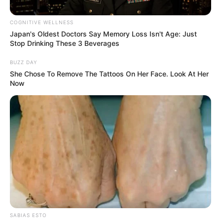
COGNITIVE WELLNESS
Japan's Oldest Doctors Say Memory Loss Isn't Age: Just
Stop Drinking These 3 Beverages
BUZZ DAY
She Chose To Remove The Tattoos On Her Face. Look At Her
Now
Instagram de Maluma
Maluma estuvo de fiesta y nadie lo reconoció.
Por:
Mayra Baquero
Marzo 31, 2023
SABIAS ESTO