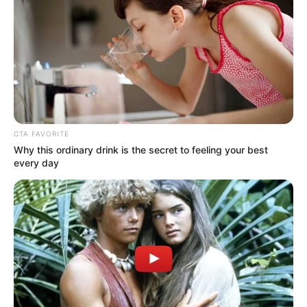
TEMAS DESTACADOS
EMERGENCIAS POR LLUVIAS
FUERTES LLUVIAS
VIA AL LLANO
LIGA BETPLAY
METRO DE MEDELLÍN
CORTES DE LUZ
CORTES DE AGUA
FENÓMENO DEL NIÑO
CTA FAVORITE
Why this ordinary drink is the secret to feeling your best
every day