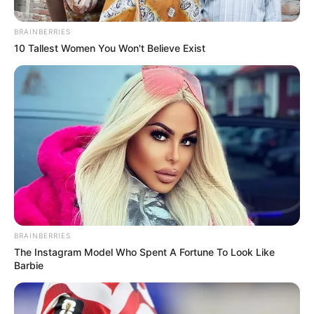
BRAINBERRIES
10 Tallest Women You Won't Believe Exist
Instagram @daniduke
BRAINBERRIES
Por:
Lina María Hernández Serrano
The Instagram Model Who Spent A Fortune To Look Like
Septiembre 6, 2021
Barbie