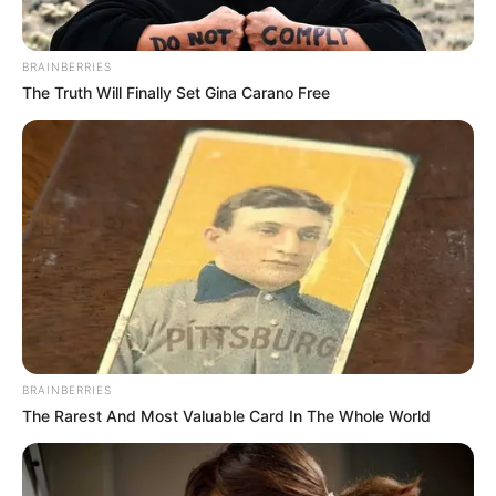
ALERTA BOGOTÁ EN GOOGLE NEWS
BRAINBERRIES
The Truth Will Finally Set Gina Carano Free
TEMAS RELACIONADOS
REDES SOCIALES
LA LIENDRA
DANI DUKE
MANTÉNGASE EN ALERTA
Tenemos todas las noticias que le
interesan. Para estar bien informado, por
favor, active las notificaciones de Alerta.
BRAINBERRIES
The Rarest And Most Valuable Card In The Whole World
ACTIVAR AHORA