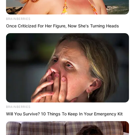
BRAINBERRIES
Once Criticized For Her Figure, Now She's Turning Heads
BRAINBERRIES
Will You Survive? 10 Things To Keep In Your Emergency Kit
Le puede interesar:
Me vas a extrañar, de Jean Carlos
Centeno: la escribió tras poner 'los cachos' y dejar a joven