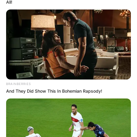
All!
EMERGENCIAS POR LLUVIAS
FUERTES LLUVIAS
VIA AL LLANO
LIGA BETPLAY
METRO DE MEDELLÍN
CORTES DE LUZ
CORTES DE AGUA
FENÓMENO DEL NIÑO
BRAINBERRIES
And They Did Show This In Bohemian Rapsody!