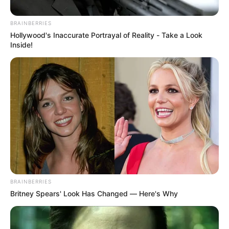
BRAINBERRIES
Hollywood's Inaccurate Portrayal of Reality - Take a Look
Inside!
Foto Instagram
Jennifer López
Por:
Mayra Baquero
BRAINBERRIES
Britney Spears' Look Has Changed — Here's Why
Agosto 6, 2022