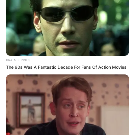
COMPARTIR
UNIRSE AL CANAL DE WHATSAPP
El pasado
16 de julio, Jennifer López contrajo
matrimonio con Ben Affleck
en Las Vegas, una
privadísima boda que de la que aún se desconocen
BRAINBERRIES
muchos detalles, pero de la cual, ya se empezó a rumorar
The 90s Was A Fantastic Decade For Fans Of Action Movies
lo que podría llamarse una separación.
Lee también:
Tatán Mejía, Maleja y sus hijas se
trastearon para severa casa y marcaron territorio
De acuerdo a medios internacionales
, Jennifer López y
su esposo el actor Ben Affleck decidieron por mutuo
acuerdo "separarse" de cuerpo,
más no de compromiso,
esto porque según los nuevos esposos,
les ayudará a
fortalecer su relación y hará que se extrañen más.