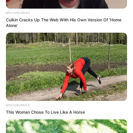
BRAINBERRIES
Culkin Cracks Up The Web With His Own Version Of ‘Home
Alone’
BRAINBERRIES
This Woman Chose To Live Like A Horse
De igual manera, dicho tiempo alejados el uno del otro,