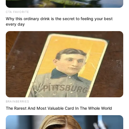
Te podría interesar:
Tatán Mejía, Maleja y sus hijas se
CTA FAVORITE
trastearon para severa casa y marcaron territorio
Why this ordinary drink is the secret to feeling your best
every day
COMPARTIR
ALERTA BOGOTÁ EN GOOGLE NEWS
TEMAS RELACIONADOS
SEPARACIÓN DE FAMOSOS
BEN AFFLECK
MATRIMONIO
JENNIFER LOPEZ
BRAINBERRIES
MANTÉNGASE EN ALERTA
The Rarest And Most Valuable Card In The Whole World
Tenemos todas las noticias que le