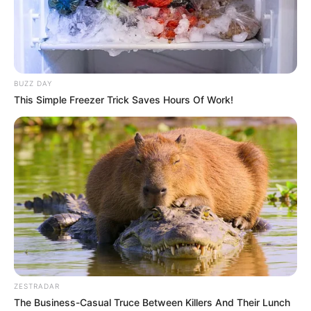
EMERGENCIAS POR LLUVIAS
FUERTES LLUVIAS
VIA AL LLANO
LIGA BETPLAY
METRO DE MEDELLÍN
CORTES DE LUZ
CORTES DE AGUA
FENÓMENO DEL NIÑO
BUZZ DAY
This Simple Freezer Trick Saves Hours Of Work!
ZESTRADAR
The Business-Casual Truce Between Killers And Their Lunch