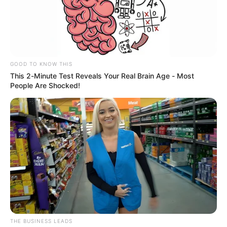
GOOD TO KNOW THIS
This 2-Minute Test Reveals Your Real Brain Age - Most
People Are Shocked!
RCN Radio
A Jorge Oñate no le gustó letra de canción compuesta
por Kaleth Morales
Por:
Vanessa Ávila Velandia
Junio 21, 2023
THE BUSINESS LEADS