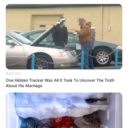
TEMAS RELACIONADOS
KALETH MORALES
JORGE OÑATE
VALLENATO
MANTÉNGASE EN ALERTA
Tenemos todas las noticias que le
interesan. Para estar bien informado, por
favor, active las notificaciones de Alerta.
BUZZ DAY
One Hidden Tracker Was All It Took To Uncover The Truth
About His Marriage
ACTIVAR AHORA
TEMAS DESTACADOS