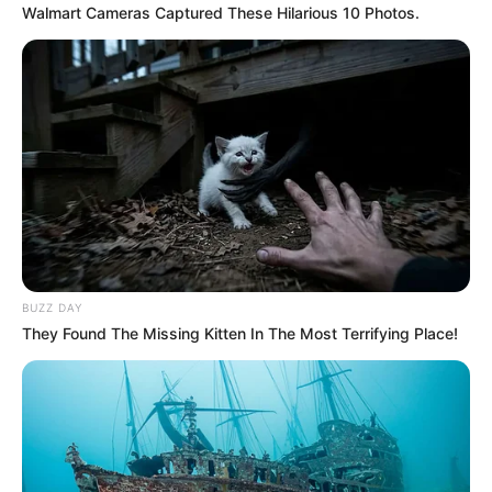
Walmart Cameras Captured These Hilarious 10 Photos.
COMPARTIR
UNIRSE AL CANAL DE WHATSAPP
Los más fieles amantes del vallenato en Colombia no
podrán olvidar que
en el año 2005 en las emisoras no
paraban de sonar los éxitos de Kaleth Morales
, quien en
su corta trayectoria musical logró darle un giro al género
marcando el inicio de lo que hoy se conoce como la
'nueva ola'.
BUZZ DAY
Le puede interesar:
La vez que Kaleth Morales
They Found The Missing Kitten In The Most Terrifying Place!
desobedeció a su padre y grabó su primera canción
Kaleth, sin duda, tenía un don único para componer y esto
lo llevó a marcar diferencia dentro de la industria
. Tanto
así, que sus letras eran apetecidas por otros cantantes
que buscaban su primer sencillo.