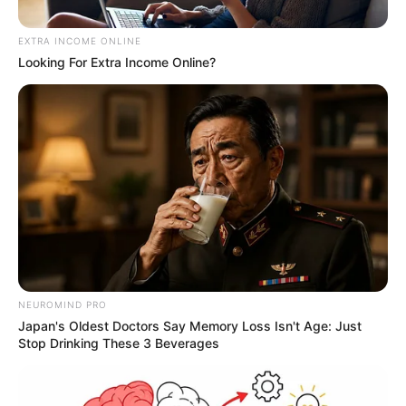
EXTRA INCOME ONLINE
Looking For Extra Income Online?
Por:
Óscar Barrero
Marzo 1, 2023
COMPARTIR
NEUROMIND PRO
UNIRSE AL CANAL DE WHATSAPP
Japan's Oldest Doctors Say Memory Loss Isn't Age: Just
Stop Drinking These 3 Beverages
Karol G es una de las artistas del género urbano más
importantes no solo de Colombia sino también del