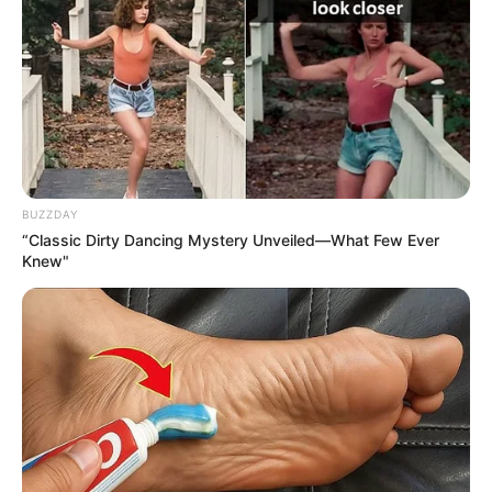
favor, active las notificaciones de Alerta.
ACTIVAR AHORA
TEMAS DESTACADOS
BUZZDAY
“Classic Dirty Dancing Mystery Unveiled—What Few Ever
EMERGENCIAS POR LLUVIAS
Knew"
FUERTES LLUVIAS
VIA AL LLANO
LIGA BETPLAY
METRO DE MEDELLÍN
CORTES DE LUZ
CORTES DE AGUA
FENÓMENO DEL NIÑO