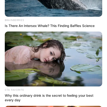
como salvar su carro Mercedez ni pagar hasta el celular.
COMPARTIR
BRAINBERRIES
Is There An Intersex Whale? This Finding Baffles Science
ALERTA BOGOTÁ EN GOOGLE NEWS
TEMAS RELACIONADOS
LORNA CEPEDA
BETTY, LA FEA
POLÉMICAS DE FAMOSOS
MANTÉNGASE EN ALERTA
CTA FAVORITE
Tenemos todas las noticias que le
Why this ordinary drink is the secret to feeling your best
interesan. Para estar bien informado, por
every day
favor, active las notificaciones de Alerta.