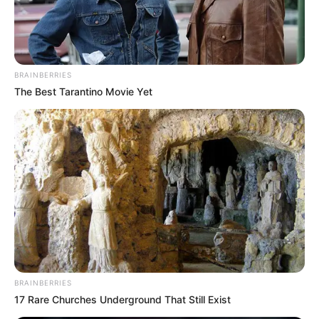
A través de redes sociales, Pardau divulgó un video en el
que
Cepeda está contando que no tiene internet
y
cuando le preguntan el porqué, comienza a titubear con
su respuesta.
BRAINBERRIES
The Best Tarantino Movie Yet
BRAINBERRIES
17 Rare Churches Underground That Still Exist