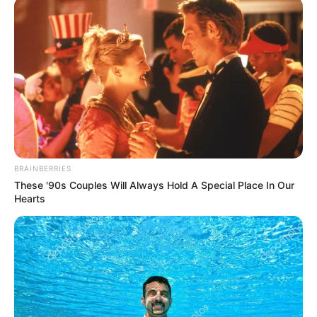
ACTIVAR AHORA
TEMAS DESTACADOS
EMERGENCIAS POR LLUVIAS
FUERTES LLUVIAS
VIA AL LLANO
LIGA BETPLAY
METRO DE MEDELLÍN
BRAINBERRIES
CORTES DE LUZ
CORTES DE AGUA
These '90s Couples Will Always Hold A Special Place In Our
FENÓMENO DEL NIÑO
Hearts