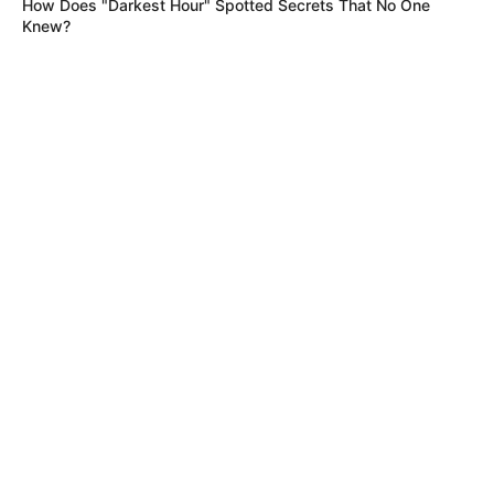
How Does "Darkest Hour" Spotted Secrets That No One
Knew?
MÁS DE BOCHINCHES