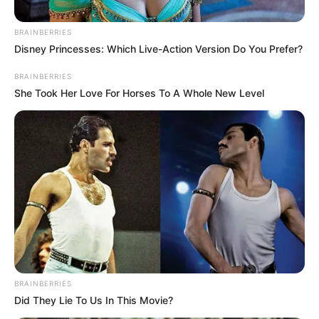
BRAINBERRIES
Disney Princesses: Which Live-Action Version Do You Prefer?
BRAINBERRIES
She Took Her Love For Horses To A Whole New Level
Captura de pantalla
Lorna Cepeda no pagó y se quedó sin datos
Por:
María Camila Torres Cepeda
Marzo 8, 2022
BRAINBERRIES
Did They Lie To Us In This Movie?