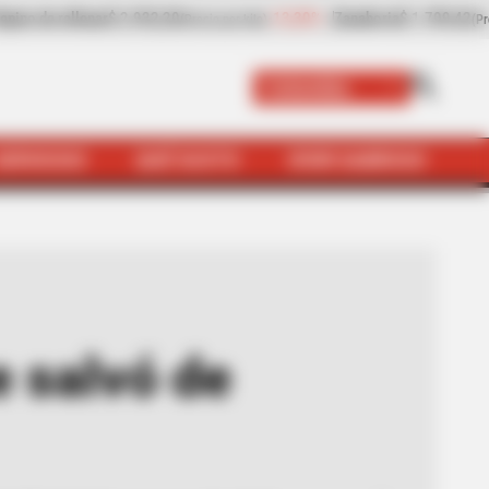
oria
$ 1.709,42
-6,81%
Papaya
$ 2.432,80
+8,9
(Precio por kilo)
(Precio por kilo)
Colombia
SERVICIOS
QUÉ SUSTO
VIVIR SABROSO
al negro en Masterchef
e salvó de