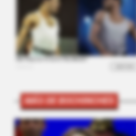
BRAINBERRIES
You Wouldn't Believe It If It Wasn
MÁS DE BOCHINCHES