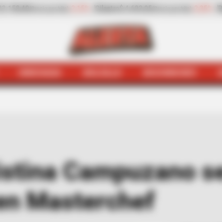
-2,35%
Pepino de rellenar
$ 2.932,20
-13,30%
Zanah
o por kilo)
(Precio por kilo)
HINCHADA
BOLSILLO
BOCHINCHES
ches
Por perdida, Cristina Campuzano se salvó de delant
ristina Campuzano s
 en Masterchef