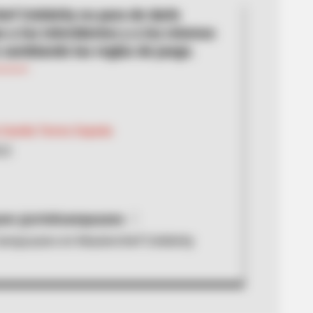
ef Celebrity no para de darle
s a los televidentes y a los mismos
cambiando las reglas de juego.
 Camila Torres Cepeda
022
ram @cristicampuzano
Campuzano en Masterchef Celebrity