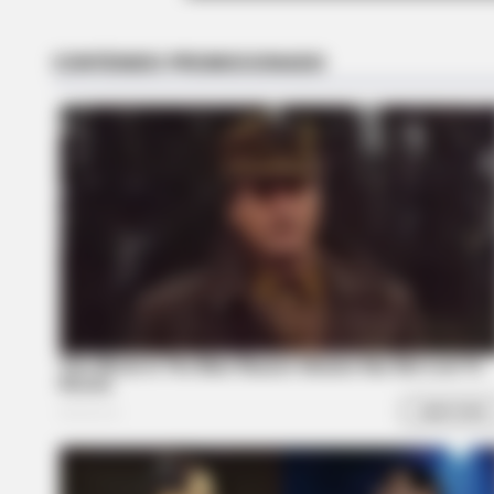
Dare To Watch: 6 Movies So Bad T
BRAINBERRIES
These 9 Actresses Will Make You
Rethink Good And Evil!