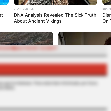
BRAINBERRIES
BRAIN
et
DNA Analysis Revealed The Sick Truth
Dis
RTA BOGOTÁ EN GOOGLE NEWS
About Ancient Vikings
On 
PUZANO
MASTERCHEF CELEBRITY
s que le interesan. Para estar bien informado, por favor,
de Alerta.
CTA FAVORITE