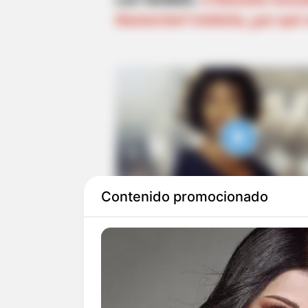
Masterchef Celebrity ¿por qué n
Contenido promocionado
Lo que no se imaginaban es qu
quedara sola se salvaría de coc
gran salvada fue la
actriz Cris
pareja
porque cuando volteó a 