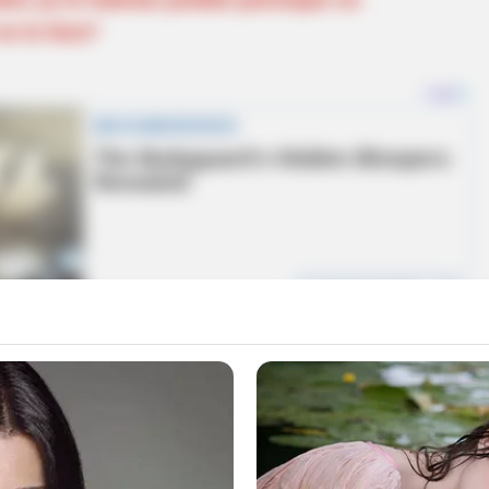
o lo hizo?
e como son número impar, la
persona que
inar
y, por ende, de llevarse delantal negro. La
tina Campuzano,
quien por
despiste se quedó sin
ver a sus compañeros ya se habían organizado y