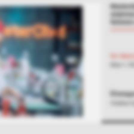
Masterch
sorpresa
famosos 
Por:
María
Mayo 1, 2
Instag
Cristina 