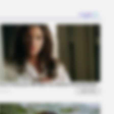
s the secret to feeling your best
BERRIES
 10 Most Stunning Women From
anon - Who Is Your Favorite?
f Control Quickly