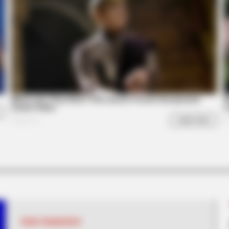
't Caught On Camera!
PAPA FRANCISCO