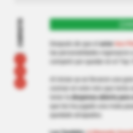
COMPARTIR
UNI
Después de que el
actor
Aco Pé
las personalidades regresaron 
competir por quedar en el Top 
Al iniciar ya se llevaron una gr
cocinar en este reto que tenía c
tener la
despensa abierta para e
que les ha jugado una mala pas
quedado atrapados.
Lea También:
A Manuela Gonzál