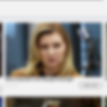
hey're Good
Why this ordinary drink i
every day
BRAINBERRIES
BRAIN
Top 8 Movies Based On Real Life. You
The
Have To Watch Them!
Leb
BRAINBERRIES
Some Moments Got Out O