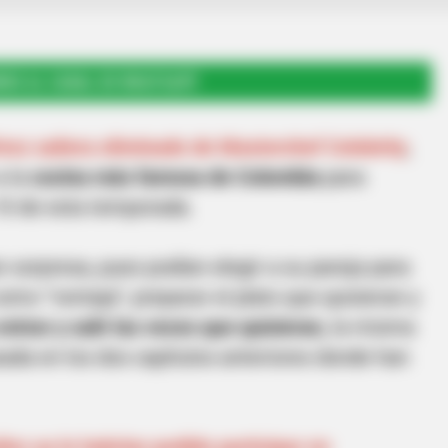
RSE AL CANAL DE WHATSAPP
rez saliera eliminado de Masterchef Celebrity
,
a la
cocina más famosa de Colombia
para
10 de esta temporada.
an sorpresa, pues podían elegir a su pareja para
omo “ventaja”, preparar el plato que quisieran y
ntrar y salir las veces que quisieran,
la misma
ada en los dos capítulos anteriores donde han
ez ya le habrían pedido participar en