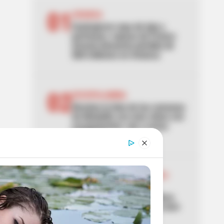
01
AVIANCA
Sustrajeron ropa de lujo y
perfumes: esposa de Franco
Armani denuncia pérdida de
$60 millones en Avianca
02
ESCOPOLAMINA
Revelan la lista de las comunas
de Medellín con más robos con
escopolamina: ojo a zonas
turísticas
03
UNIDAD DE MANTENIMIENTO
VIAL
Adiós a los charcos en Bosa:
UMV mejoró la calle que usan
niños para ir al colegio