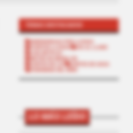
TEMAS DESTACADOS
EMERGENCIAS POR LLUVIAS
FUERTES LLUVIAS
VIA AL LLANO
LIGA BETPLAY
METRO DE MEDELLÍN
CORTES DE LUZ
CORTES DE AGUA
FENÓMENO DEL NIÑO
LO MÁS LEÍDO