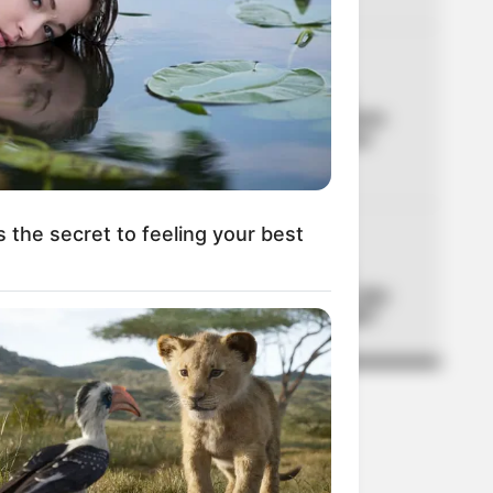
04
LOCALIDAD DE USAQUÉN
Usaquén frena cobro en
espacio público: vendedores
ambulantes deberán hacer
trámite
s the secret to feeling your best
05
TEMBLOR EN BOGOTÁ
Tembló en municipio de
Cundinamarca ubicado a dos
horas de Bogotá: ¿lo sintió?