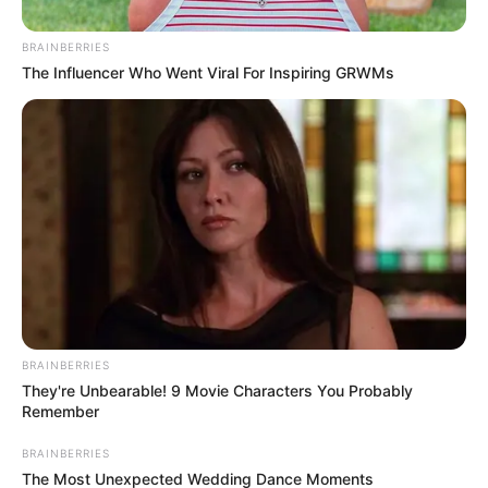
la presentadora. En sus declaraciones,
Mateo aseguró
que sigue junto a Melina, pero la situación es un poco
BRAINBERRIES
distinta por el cuidado de Salvador.
The Influencer Who Went Viral For Inspiring GRWMs
BRAINBERRIES
They're Unbearable! 9 Movie Characters You Probably
Remember
BRAINBERRIES
The Most Unexpected Wedding Dance Moments