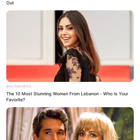
Out
COMPARTIR
ALERTA BOGOTÁ EN GOOGLE NEWS
TEMAS RELACIONADOS
MELINA RAMÍREZ
MATEO CARVAJAL
MANTÉNGASE EN ALERTA
BRAINBERRIES
The 10 Most Stunning Women From Lebanon - Who Is Your
Favorite?
Tenemos todas las noticias que le
interesan. Para estar bien informado, por
favor, active las notificaciones de Alerta.
ACTIVAR AHORA