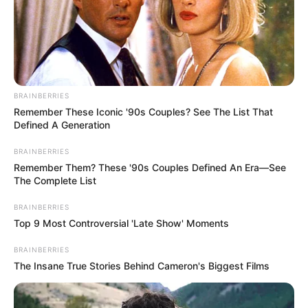
TEMAS DESTACADOS
EMERGENCIAS POR LLUVIAS
BRAINBERRIES
FUERTES LLUVIAS
VIA AL LLANO
Remember These Iconic '90s Couples? See The List That
LIGA BETPLAY
METRO DE MEDELLÍN
Defined A Generation
CORTES DE LUZ
CORTES DE AGUA
FENÓMENO DEL NIÑO
BRAINBERRIES
Remember Them? These '90s Couples Defined An Era—See
The Complete List
BRAINBERRIES
Top 9 Most Controversial 'Late Show' Moments
BRAINBERRIES
The Insane True Stories Behind Cameron's Biggest Films