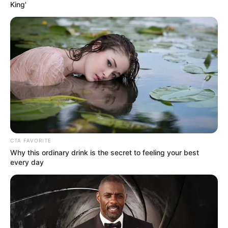
King'
TEMAS DESTACADOS
EMERGENCIAS POR LLUVIAS
FUERTES LLUVIAS
VIA AL LLANO
LIGA BETPLAY
METRO DE MEDELLÍN
CORTES DE LUZ
CORTES DE AGUA
FENÓMENO DEL NIÑO
CTA FAVORITE
Why this ordinary drink is the secret to feeling your best
every day