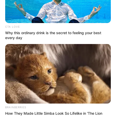
ALERTA BOGOTÁ EN GOOGLE NEWS
CTA LOVE
Why this ordinary drink is the secret to feeling your best
TEMAS RELACIONADOS
every day
FARÁNDULA
MATÍAS MIER
MELISSA MARTÍNEZ
MANTÉNGASE EN ALERTA
Tenemos todas las noticias que le
interesan. Para estar bien informado, por
favor, active las notificaciones de Alerta.
BRAINBERRIES
ACTIVAR AHORA
How They Made Little Simba Look So Lifelike in 'The Lion