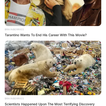
veces.
De interés:
Epa Colombia no se aguantó y habló de la
supuesta nueva relación de Diana Celis: "Quiero ser una
buena ex"
BRAINBERRIES
Tarantino Wants To End His Career With This Movie?
BRAINBERRIES
Scientists Happened Upon The Most Terrifying Discovery