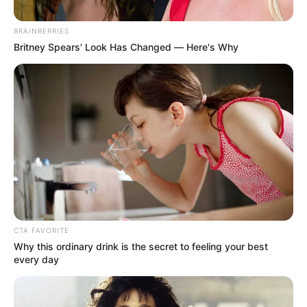
BRAINBERRIES
Britney Spears' Look Has Changed — Here's Why
instagram @melissamartineza
Melissa Martínez.
CTA FAVORITE
Why this ordinary drink is the secret to feeling your best
Por:
Mayra Baquero
every day
Febrero 23, 2023