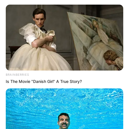
Precisamente, dicha acción fue la que al parecer realizó
Melissa Martínez
, pues de acuerdo a lo compartido en
una historia de Instagram, ella
habría eliminado el chat
que tenía con Matías Mier,
se habría olvidado de las
preguntas que por lo general nos hacemos cuando
termina una relación y por ende, habría
decidió seguir
con su vida sanando su corazón.
BRAINBERRIES
Is The Movie "Danish Girl" A True Story?
Hace más o menos siete meses,
la pareja confirmó su
separación tras tres años de matrimonio
, una situación
que ha traído muchos rumores sobre las causas y las
supuestas indirectas por parte de los famosos.
COMPARTIR