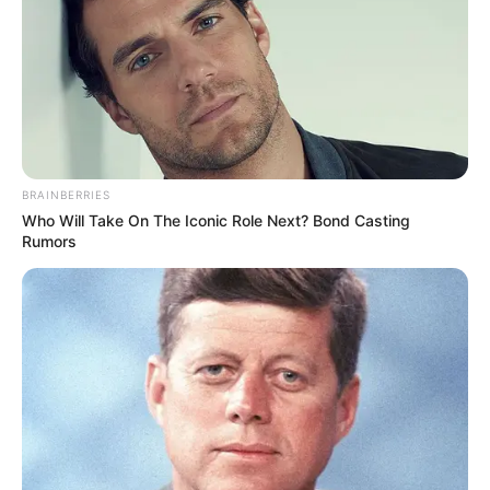
más bien 'brilló
' por su ausencia, pues no alcanzo a
quedar seleccionada entre las 16 favoritas para competir
en la gala de este domingo.
En la preliminar del certamen,
a Miss Bogotá le
preguntaron sobre su novio
y cómo mantiene su relación,
considerando que
su pareja podría sentirse abrumada
por la fama o popularidad
que ella tiene.
BRAINBERRIES
Who Will Take On The Iconic Role Next? Bond Casting
"Mi novio es mi fan número uno. De hecho, ayer voló
Rumors
alrededor de 16 horas para estar aquí apoyándome. El
mensaje que tengo es que una relación siempre debe ser
algo lindo, debe ser un espacio seguro; la persona que
tengamos a nuestro lado debe ser alguien que nos apoye,
que crea en nosotros y en nuestros sueños, y sobre todo,
que nos ayude a cumplirlos".
A pesar de que fue una respuesta llena de sentimiento,
parece que no fue suficiente, pues muchos se