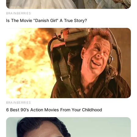
BRAINBERRIES
Is The Movie "Danish Girl" A True Story?
BRAINBERRIES
6 Best 90’s Action Movies From Your Childhood
Sofía Botero se convirtió en la representante de Bogotá
para la edición de este 2024 de Miss Universo, sin
embargo, la Comunicadora Social y Administradora de
Empresas
no sobrevivió mucho tiempo en competencia y