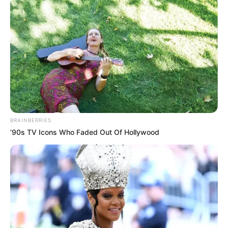
ACTIVAR AHORA
TEMAS DESTACADOS
EMERGENCIAS POR LLUVIAS
FUERTES LLUVIAS
VIA AL LLANO
LIGA BETPLAY
METRO DE MEDELLÍN
CORTES DE LUZ
CORTES DE AGUA
BRAINBERRIES
FENÓMENO DEL NIÑO
’90s TV Icons Who Faded Out Of Hollywood