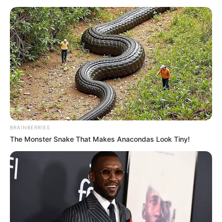
Universo Colombia?
Sofía Botero es una persona que muestra un
gran interés
por las artes y los animales
, lo cual se ve reflejado en sus
perfiles en redes sociales, donde comparte momentos
especiales con sus mascotas, especialmente con sus
gatos.
Su compromiso con cada tarea que emprende ha sido
fundamental para contribuir al bienestar social. Esto se
respalda en su
sólida formación académica y en su
amplia experiencia profesional,
en Comunicación Social
BRAINBERRIES
y Administración de empresas.
The Monster Snake That Makes Anacondas Look Tiny!
Sofía se destaca por su pasión y determinación ante los
desafíos. Siempre se esfuerza al máximo para lograr
resultados sobresalientes. Sus principios y su creatividad
la han llevado a liderar varios proyectos empresariales y a
participar activamente en actividades de voluntariado.
Además, es reconocida por su generosidad y altruismo.