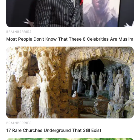
COMPARTIR
ALERTA BOGOTÁ EN GOOGLE NEWS
BRAINBERRIES
Most People Don't Know That These 8 Celebrities Are Muslim
TEMAS RELACIONADOS
BOGOTÁ
MISS UNIVERSE COLOMBIA
MISS UNIVERSO
MANTÉNGASE EN ALERTA
Tenemos todas las noticias que le
interesan. Para estar bien informado, por
BRAINBERRIES
favor, active las notificaciones de Alerta.
17 Rare Churches Underground That Still Exist