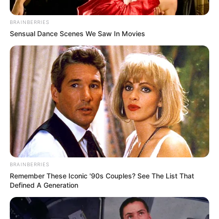
BRAINBERRIES
Sensual Dance Scenes We Saw In Movies
Instagarm
Miss universo Bogotá Sofía Botero
Por:
Natalia Espitia Salazar
Junio 2, 2024
BRAINBERRIES
Remember These Iconic '90s Couples? See The List That
Defined A Generation
COMPARTIR