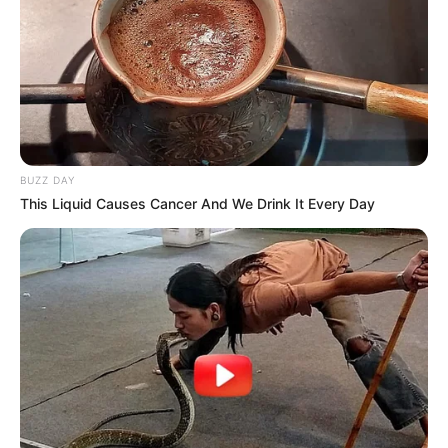
COMPARTIR
UNIRSE AL CANAL DE WHATSAPP
Este
domingo 17 de mayo de 2026
se definirá el
top 5 de
finalistas
de
La casa de los famosos Colombia
. Ya hay
BUZZ DAY
tres participantes que no estarán en cuarto de
This Liquid Causes Cancer And We Drink It Every Day
eliminación, mientras que otros
tres se enfrentarán a la
votación del público
y dos de ellos regresarán a la
competencia del Canal RCN.
En esta semana, que es la 18, los
nominados son Juanda
Caribe,
que fue nominado por sus propios compañeros;
Tebi Bernal,
que también fue nominado por votación de
los participantes, y
Mariana Zapata
, que
fue nominada
por el público
, mientras que
Alejandro Estrada fue
salvado por los televidentes
y
Beba fue la líder de la
semana y tenía derecho a inmunidad.