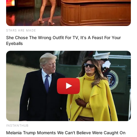
TEMAS DESTACADOS
EMERGENCIAS POR LLUVIAS
STARS ARE MADE
FUERTES LLUVIAS
VIA AL LLANO
She Chose The Wrong Outfit For TV, It's A Feast For Your
LIGA BETPLAY
METRO DE MEDELLÍN
Eyeballs
CORTES DE LUZ
CORTES DE AGUA
FENÓMENO DEL NIÑO
INSTANTHUB
Melania Trump Moments We Can't Believe Were Caught On