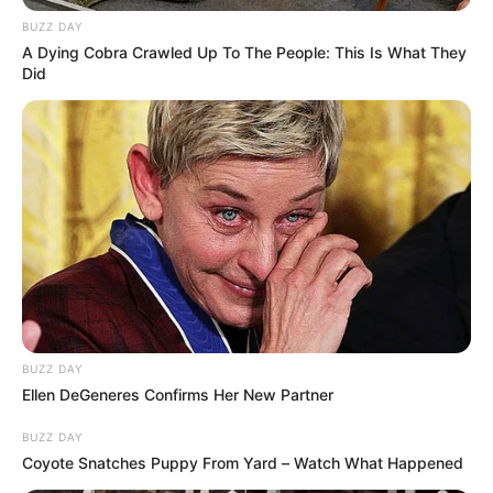
BUZZ DAY
LEA TAMBIÉN
A Dying Cobra Crawled Up To The People: This Is What They
Did
Alexa Torrex regresa a La casa de
los famosos Colombia: tendrá una
cena romántica con Tebi Bernal
BUZZ DAY
Ellen DeGeneres Confirms Her New Partner
BUZZ DAY
Coyote Snatches Puppy From Yard – Watch What Happened