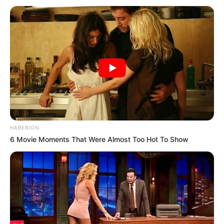
TEMAS RELACIONADOS
LA CASA DE LOS FAMOSOS
REALITY
CANAL RCN
REALITY COLOMBIANO
REALITY RCN
PROGRAMAS DE TELEVISIÓN
NOMINACIONES
MANTÉNGASE EN ALERTA
HABERION
6 Movie Moments That Were Almost Too Hot To Show
Tenemos todas las noticias que le
interesan. Para estar bien informado, por
favor, active las notificaciones de Alerta.
ACTIVAR AHORA