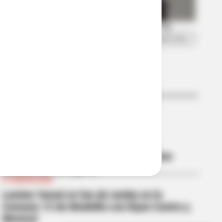
CARTAGENA
¿Lamine Yamal se enamoró de una
colombiana? Habría sido visto con una
exreina en Cartagena
FC BARCELONA
Lamine Yamal se fue de rumba en la
Comuna 13 de Medellín con Ryan Castro y
Westcol