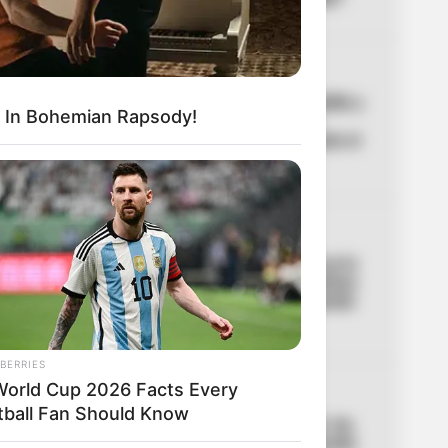
02
CORTES DE AGUA
Noches sin agua en Medellín y
 In Bohemian Rapsody!
Bello: los barrios que se
quedan sin servicio durante el
puente del 7 de agosto
03
ACCIDENTE
Lo acaban de entregar y ya lo
estrenaron: primer aparatoso
accidente en el nuevo puente
de la 153
BERRIES
World Cup 2026 Facts Every
04
ALTAS TEMPERATURAS
tball Fan Should Know
El Tolima se está asando: los
municipios que han superado