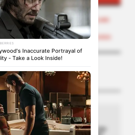
EMERGENCIAS POR LLUVIAS
FUERTES LLUVIAS
VIA AL LLANO
LIGA BETPLAY
METRO DE MEDELLÍN
CORTES DE LUZ
CORTES DE AGUA
FENÓMENO DEL NIÑO
BERRIES
lywood's Inaccurate Portrayal of
ity - Take a Look Inside!
LO MÁS LEÍDO
01
TEMBLOR EN BOGOTÁ
Tembló en municipio de
Cundinamarca ubicado a dos
horas de Bogotá: ¿lo sintió?