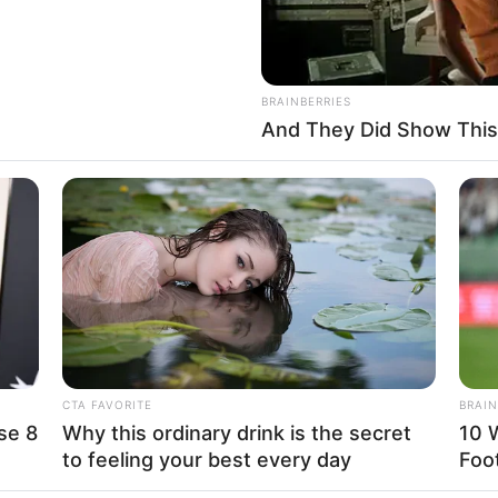
BRAINBERRIES
rs : Sugey Torres actriz de Encanto
And They Did Show This
azo
y que, si eso llegara a pasar, lo cuenta con
ero actualmente no es así.
cantaría tener otro bebé
, pero que ella espera
s quiera”.
CTA FAVORITE
BRAIN
cómo maneja los celos
y los comentarios en
se 8
Why this ordinary drink is the secret
10 
ernanda W
contestó que lo más importante es el
to feeling your best every day
Foo