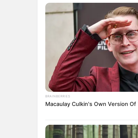
“Saber que
las redes es una cos
pero no son mi vida entera”, ag
La creadora de contenido desta
que tiene, ni la relación que ll
unknown node
BRAINBERRIES
Macaulay Culkin's Own Version Of
ALE