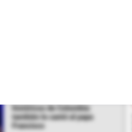
PAPA FRANCISCO
Maia, en los momentos
históricos de Colombia:
también le cantó al papa
Francisco