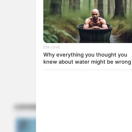
TEMAS RELACIONADOS
EMBARAZO
PIPE BUENO
LUISA FE
MANTÉNGASE EN ALERTA
CTA LOVE
Why everything you thought you
Tenemos todas las noticia
knew about water might be wrong
active las notificaciones 
ACTIVAR AHORA