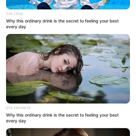
CTA LOVE
Why this ordinary drink is the secret to feeling your best
every day
CTA FAVORITE
Alerta Caribe
Why this ordinary drink is the secret to feeling your best
Marcos Díaz y Jorge Pabuena
every day
Por:
María Beatriz López