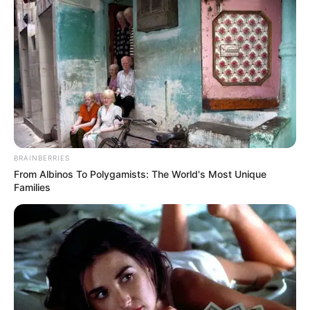
Le puede interesar:
Arlene G: la voz que hereda el fuego
de la salsa y enciende la nueva era femenina de la
música latina
“
Me Vieron Llorando
” ya se encuentra disponible en
todas las plataformas digitales
, acompañado de un
videoclip que captura la esencia de esta unión musical:
respeto, admiración mutua y un profundo amor por el
folclor colombiano. El video puede verse en el canal
oficial de YouTube:
Jorge Pabuena Oficial
.
BRAINBERRIES
Este lanzamiento no solo celebra una canción que marcó
From Albinos To Polygamists: The World's Most Unique
época, sino que también
confirma el compromiso de
Families
Jorge Pabuena con la preservación y evolución del
vallenato
, reafirmando que las leyendas siguen vivas
cuando se cantan con el alma.
COMPARTIR
ALERTA BOGOTÁ EN GOOGLE NEWS