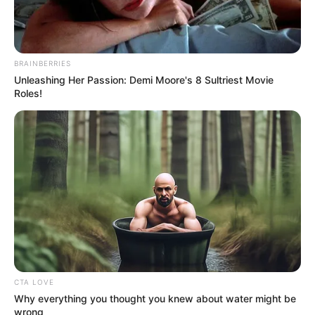
TEMAS RELACIONADOS
BRAINBERRIES
VALLENATO
NOTICIAS
Unleashing Her Passion: Demi Moore's 8 Sultriest Movie
Roles!
MANTÉNGASE EN ALERTA
Tenemos todas las noticias que le
interesan. Para estar bien informado, por
favor, active las notificaciones de Alerta.
ACTIVAR AHORA
CTA LOVE
Why everything you thought you knew about water might be
TEMAS DESTACADOS
wrong