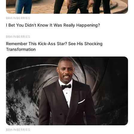
Luisa comentó que su pareja le dijo, “
espérame hasta
que llegue de grabar la novela y nos hacemos la prueba
juntos
”, ante esto Pipe complemento lo sucedido, “
exacto,
BRAINBERRIES
en el video está y yo eché un madrazo, pero una
I Bet You Didn't Know It Was Really Happening?
chimba
”.
BRAINBERRIES
Remember This Kick-Ass Star? See His Shocking
Transformation
Finalmente, la influenciadora dijo que desde hace un
buen tiempo el cantante de música popular le estaba
pidiendo otro hijo, además de aclarar que este embarazo
ha sido distinto porque ha sentido más fuertes los
síntomas, m
uchos alimentos como la cebolla y el ajo le
generan asco produciéndole nauseas constantes hasta
en los centros comerciales.
COMPARTIR
ALERTA BOGOTÁ EN GOOGLE NEWS
BRAINBERRIES