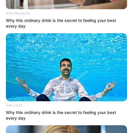
CTA FAVORITE
Why this ordinary drink is the secret to feeling your best
every day
Instagram Luisa Fernanda W
Pipe Bueno comentó su reacción cuando conoció que
tendría un nuevo hijo.
Por:
Johan Sebastián Gómez Rojas
CTA LOVE
Why this ordinary drink is the secret to feeling your best
Junio 1, 2022
every day