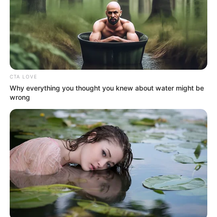
EMERGENCIAS POR LLUVIAS
FUERTES LLUVIAS
VIA AL LLANO
LIGA BETPLAY
METRO DE MEDELLÍN
CORTES DE LUZ
CORTES DE AGUA
FENÓMENO DEL NIÑO
CTA LOVE
Why everything you thought you knew about water might be
wrong