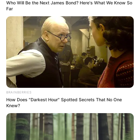
Who Will Be the Next James Bond? Here's What We Know So
Far
TEMAS RELACIONADOS
INSTAGRAM
PIPE BUENO
MANTÉNGASE EN ALERTA
Tenemos todas las noticias que le
interesan. Para estar bien informado, por
favor, active las notificaciones de Alerta.
BRAINBERRIES
How Does "Darkest Hour" Spotted Secrets That No One
Knew?
ACTIVAR AHORA
TEMAS DESTACADOS