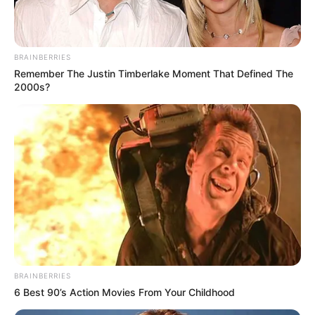
BRAINBERRIES
Remember The Justin Timberlake Moment That Defined The
2000s?
Lea También:
Vive la Semana Santa en el Atlántico:
BRAINBERRIES
conoce la agenda religiosa, cultural y turística
6 Best 90’s Action Movies From Your Childhood
Luego de la canción grabada por la barranquillera, Piqué