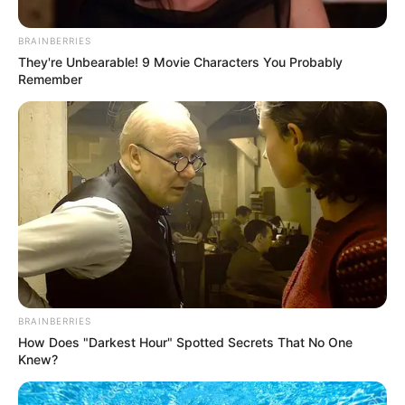
BRAINBERRIES
They're Unbearable! 9 Movie Characters You Probably
Remember
RCN radio
Shakira le cantó la tabla a Piqué y a su nueva novia.
Por:
Paula Ceballos
Abril 2, 2023
BRAINBERRIES
How Does "Darkest Hour" Spotted Secrets That No One
Knew?
COMPARTIR