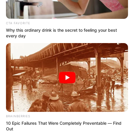
ACTIVAR AHORA
CTA FAVORITE
Why this ordinary drink is the secret to feeling your best
TEMAS DESTACADOS
every day
EMERGENCIAS POR LLUVIAS
FUERTES LLUVIAS
VIA AL LLANO
LIGA BETPLAY
METRO DE MEDELLÍN
CORTES DE LUZ
CORTES DE AGUA
FENÓMENO DEL NIÑO
BRAINBERRIES
10 Epic Failures That Were Completely Preventable — Find
Out