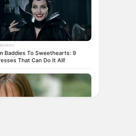
BERRIES
m Baddies To Sweethearts: 9
esses That Can Do It All!