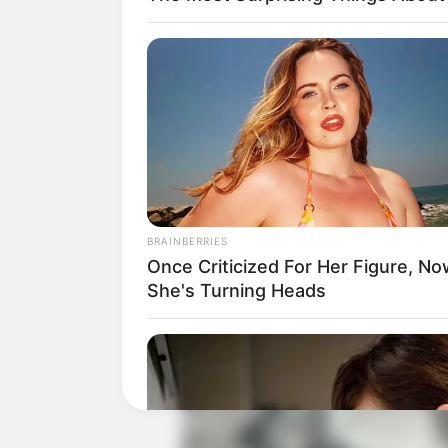
BRAINBERRIES
Once Criticized For Her Figure, N
She's Turning Heads