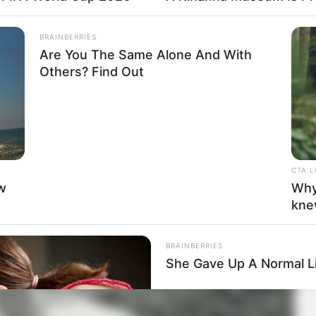
BRAINBERRIES
Are You The Same Alone And With
Others? Find Out
CTA 
ow
Why
kne
BRAINBERRIES
She Gave Up A Normal Li