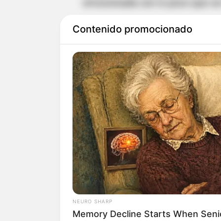
emocionada con lo poco que se 
Contenido promocionado
Ahora bien, en medio de tanta 
a la calle a regalar pañales. E
donde expresaron lo feliz que e
que la conocieron
. Por lo cual,
"Que la maternidad sea deseada
la fama. Eres inspiración", "
Eres
que tú fueras así", "Qué bonita 
gente que tanto está criticando,
algunos.
NEURO SHARP
Lee también:
Yeison Jiménez c
Memory Decline Starts When Seni