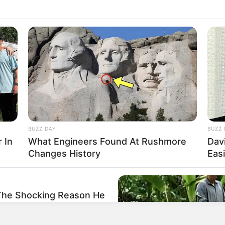
e
ombia
está en la mejor de los momentos.
ncierto de RBD en Medellín junto a Yina
val. Sin embargo, mostraron que dejaron lo malo
nte noche en grupo.
BUZZ DAY
BUZZ 
 In
What Engineers Found At Rushmore
Dav
Changes History
Eas
he Shocking Reason He