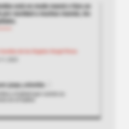
mbia está en modo mamá e hizo un
e pre-navidad a muchas mamás, les
añales.
Carolina de los Ángeles Vergel Perea
11, 2023
ram @epa_colombia
bia y el platal que cuesta su
to en el Salitre