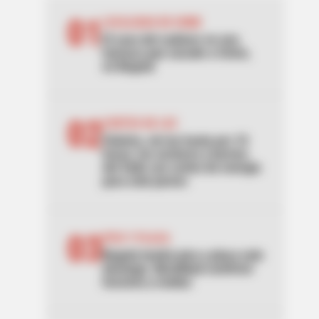
01
LOCALIDAD DE USME
El caso del cadáver en una
hamaca que sacude a Usme,
en Bogotá
02
CORTES DE LUZ
Palmira, sin luz hasta por 10
horas: los sectores y barrios
del Valle con cortes de energía
para este jueves
03
PICO Y PLACA
Bogotá tendrá pico y placa este
domingo: Movilidad confirmó
horarios y multas