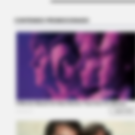
BUZZ DAY
Viewers Had To Look Away When 
Happened On Live Tv
BUZZ DAY