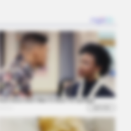
DAY
 Equine Woman You've Never
n Before