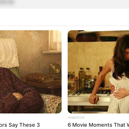
le ve.
de
emoción que siente por su bebita,
decidió salir
sto ha generado todo tipo de comentarios, en
stán por ella y que ha cambiado
mucho desde
 no pudieron evitar hablar al respecto.
", "
definitivamente tu sí supiste
qué hacer con
 increíble.
Solo puedo decir que jamás pensé
labor Dios le multiplique", "Yo quisiera saber esa
 que hace por ayudar al prójimo", dijeron
HABERION
ontó como pasó a ganar $80.000 a $150
ors Say These 3
6 Movie Moments That 