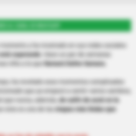
RSE AL CANAL DE WHATSAPP
 momento y ha mostrado en sus redes sociales
 está esperando
. Hace un par de semanas
sa niña a la que
llamará Dafne Samara.
empo, ha revelado esos momentos complicados
cionado que ya empezó a sentir varios cambios,
l que nunca, además,
de sufrir de acné en la
e esta es una de las
etapas más lindas que