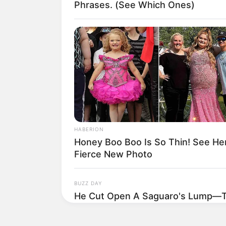
millones: Una canción fue clav
Phrases. (See Which Ones)
Hay que destacar que,
Epa Col
Recientemente, estuvo en el
co
Calderón,
quien era su mayor ri
a un lado y pasaron una excele
HABERION
Honey Boo Boo Is So Thin! See Her
Fierce New Photo
BUZZ DAY
He Cut Open A Saguaro's Lump—T
Stopped