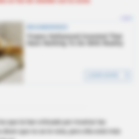
a se fue de rebelde con la novia
s que la han criticado por mostrar las
s dicen que no se le nota, pero ella está más