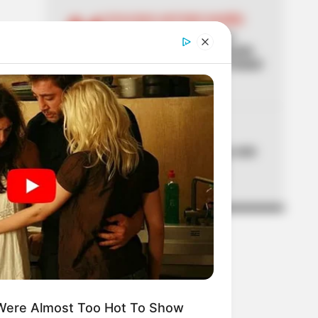
04
LOCALIDAD ANTONIO NARIÑO
[Video] Cámaras captaron
carro que habría abandonado
cuerpo de una mujer en Ciudad
Jardín
05
CORTES DE LUZ
¡Pilas! Air-e cortará la luz este
jueves en Barranquilla y
municipios del Atlántico
Were Almost Too Hot To Show