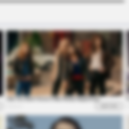
BUZZ DAY
BUZZ 
This
Remember Tiger's Ex-Wife? Try Not
The
To Smile When You See Her Now
See
RADAR MEDIA