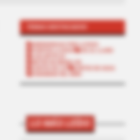
TEMAS DESTACADOS
EMERGENCIAS POR LLUVIAS
FUERTES LLUVIAS
VIA AL LLANO
LIGA BETPLAY
METRO DE MEDELLÍN
CORTES DE LUZ
CORTES DE AGUA
FENÓMENO DEL NIÑO
LO MÁS LEÍDO