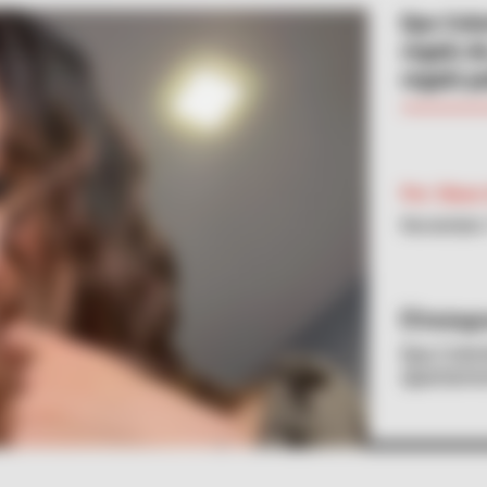
Epa Colo
regalo d
regaló p
Por:
Diana 
Noviembre 
Instag
Epa Colom
apartamen