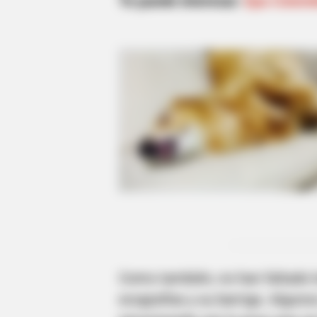
Te puede interesar:
Epa Colombi
Como también, no han faltado lo
ecografías y su barriga. Alguno