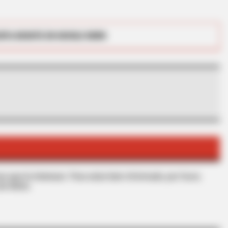
RTA BOGOTÁ EN GOOGLE NEWS
BUZZ DAY
What This Snake Does—E
s que le interesan. Para estar bien informado, por favor,
de Alerta.