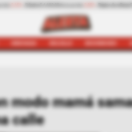
llenar
$ 2.932,20
-13,30%
Zanahoria
$ 1.709,42
(Precio por kilo)
(Precio por kilo)
HINCHADA
BOLSILLO
BOCHINCHES
nches
Epa Colombia en modo mamá samaritana: regaló pa
en modo mamá samar
a calle