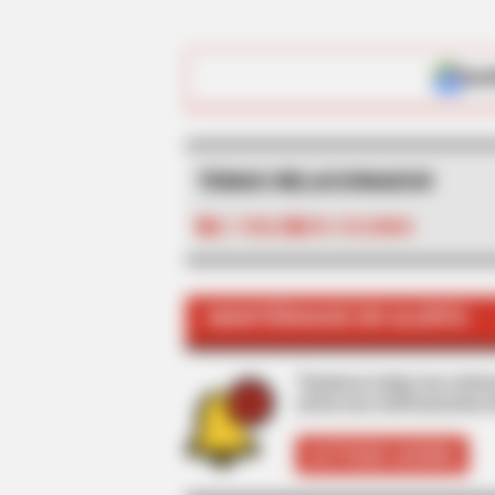
ALE
TEMAS RELACIONADOS
EL TUNAL
EPA COLOMBIA
MANTÉNGASE EN ALERTA
Tenemos todas las noticia
active las notificaciones 
ACTIVAR AHORA