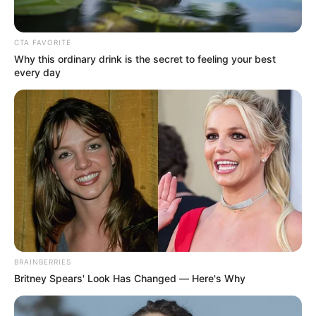
CTA FAVORITE
COMPARTIR
Why this ordinary drink is the secret to feeling your best
every day
ALERTA BOGOTÁ EN GOOGLE NEWS
TEMAS RELACIONADOS
CAMBIO DE LOOK
YINA CALDERÓN
MANTÉNGASE EN ALERTA
BRAINBERRIES
Britney Spears' Look Has Changed — Here's Why
Tenemos todas las noticias que le
interesan. Para estar bien informado, por
favor, active las notificaciones de Alerta.