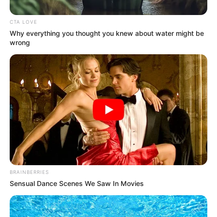
CTA LOVE
Why everything you thought you knew about water might be
wrong
Foto Instagram
Yina Calderón
Por:
Liliana Pinzón Garzón
Septiembre 12, 2021
BRAINBERRIES
Sensual Dance Scenes We Saw In Movies
COMPARTIR