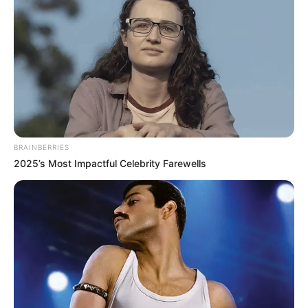
ACTIVAR AHORA
TEMAS DESTACADOS
EMERGENCIAS POR LLUVIAS
BRAINBERRIES
FUERTES LLUVIAS
VIA AL LLANO
2025’s Most Impactful Celebrity Farewells
LIGA BETPLAY
METRO DE MEDELLÍN
CORTES DE LUZ
CORTES DE AGUA
FENÓMENO DEL NIÑO