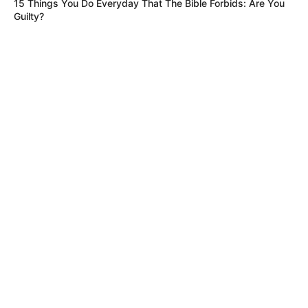
15 Things You Do Everyday That The Bible Forbids: Are You
Guilty?
MÁS DE BOCHINCHES