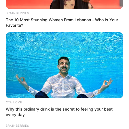
BRAINBERRIES
The 10 Most Stunning Women From Lebanon - Who Is Your
Favorite?
Foto archivo
Por:
Estefany María Rodríguez Flórez
CTA LOVE
Mayo 22, 2020
Why this ordinary drink is the secret to feeling your best
every day
BRAINBERRIES