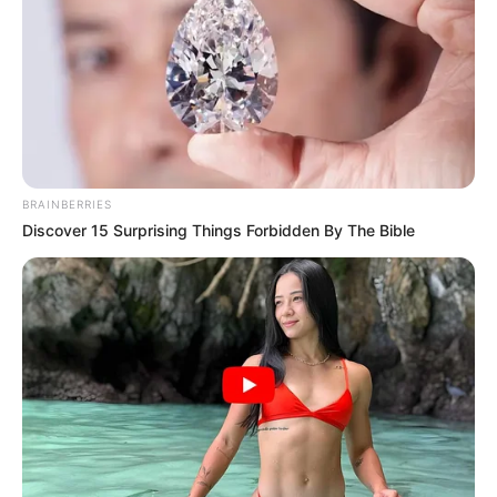
para mitigar los efectos de la pandemia, trabajan en un
plan de acción para recuperar este sector de
entretenimiento que
estiman sea uno de los últimos en
retornar a la vida productiva.
Pueblo Bello, es una población con presencia mayoritaria
de indígenas de
Arhuacos y Kankuamos quienes en
zonas rural y en propio municipio han ejercido su propia
BRAINBERRIES
autoridad
en este periodo de confinamiento, evitando la
Discover 15 Surprising Things Forbidden By The Bible
entrada a sus resguardos para evitar el covid 19. De igual
forma el mandatario local,
restringió el acceso al
territorio, cinco días antes de que el gobierno ordenara
la cuarenta nacional.
COMPARTIR
ALERTA BOGOTÁ EN GOOGLE NEWS