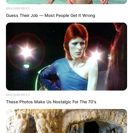
TEMAS RELACIONADOS
BRAINBERRIES
Guess Their Job — Most People Get It Wrong
SERVICIOS PÚBLICOS
CESAR
CUARENTENA
MANTÉNGASE EN ALERTA
Tenemos todas las noticias que le
interesan. Para estar bien informado, por
favor, active las notificaciones de Alerta.
ACTIVAR AHORA
BRAINBERRIES
These Photos Make Us Nostalgic For The 70's
TEMAS DESTACADOS