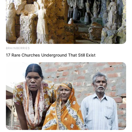
EMERGENCIAS POR LLUVIAS
FUERTES LLUVIAS
VIA AL LLANO
LIGA BETPLAY
METRO DE MEDELLÍN
CORTES DE LUZ
CORTES DE AGUA
FENÓMENO DEL NIÑO
BRAINBERRIES
17 Rare Churches Underground That Still Exist