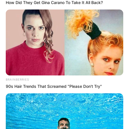
How Did They Get Gina Carano To Take It All Back?
Ojo porque esta lejitos
¿Qué requisitos exige el banco para
entregar el dinero?
Para
hacer el retiro del dinero del familiar fallecido
, los
solicitantes deben acercarse a la
entidad bancaria
correspondiente y
presentar una solicitud formal
,
acompañada de la siguiente documentación:
Copia autenticada del registro civil de defunción.
BRAINBERRIES
Copia autenticada del documento que demuestre el
90s Hair Trends That Screamed "Please Don't Try"
vínculo con el fallecido, como el registro civil de
nacimiento o de matrimonio.
Copia de la cédula de ciudadanía del solicitante.
Declaración juramentada en la que se certifique que
no ha sido designado un administrador de los
bienes del fallecido. En algunas entidades, este
documento debe estar autenticado.