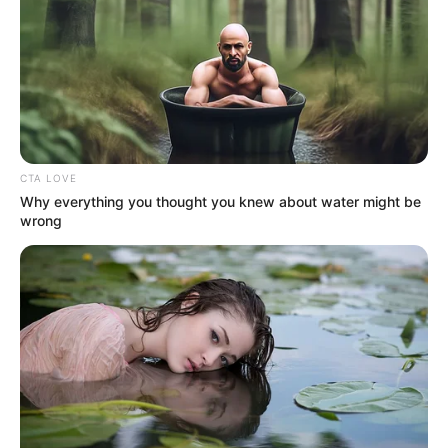
necesidad de iniciar un proceso de sucesión, siempre y
cuando se cumplan ciertos requisitos establecidos por la
ley.
CTA LOVE
Why everything you thought you knew about water might be
wrong
Crédito:
Cómo reclamar dinero del banco de un
Freepik.
familiar fallecido: vea el paso a paso