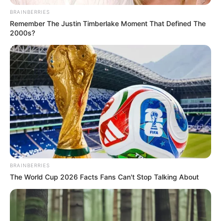
BRAINBERRIES
Remember The Justin Timberlake Moment That Defined The
2000s?
BRAINBERRIES
The World Cup 2026 Facts Fans Can't Stop Talking About
En muchos casos,
existen cuentas de ahorro, depósitos
electrónicos o certificados de depósito a término (CDT)
a nombre del fallecido
, cuyo retiro puede hacerse sin