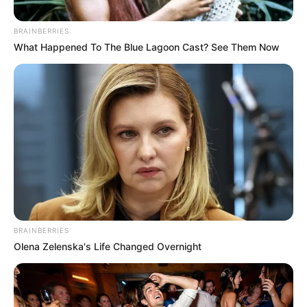
BRAINBERRIES
What Happened To The Blue Lagoon Cast? See Them Now
Inaldo Pérez - Sistema Integrado Digital
Desempleo
BRAINBERRIES
Por:
Erika Villanueva
Olena Zelenska's Life Changed Overnight
Febrero 28, 2023