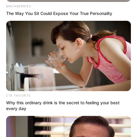
BRAINBERRIES
The Way You Sit Could Expose Your True Personality
EMERGENCIAS POR LLUVIAS
FUERTES LLUVIAS
VIA AL LLANO
LIGA BETPLAY
METRO DE MEDELLÍN
CORTES DE LUZ
CORTES DE AGUA
FENÓMENO DEL NIÑO
CTA FAVORITE
Why this ordinary drink is the secret to feeling your best
every day