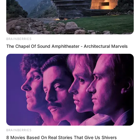
tres candidatas al título
Automáticamente se confirmó que el balotaje tendrá
lugar el próximo domingo 21 de junio, día que coincide
con la celebración del Día del Padre en el país, e incluso
BRAINBERRIES
con algunos partidos de la Copa Mundial de la Fifa.
The Chapel Of Sound Amphitheater - Architectural Marvels
BRAINBERRIES
8 Movies Based On Real Stories That Give Us Shivers