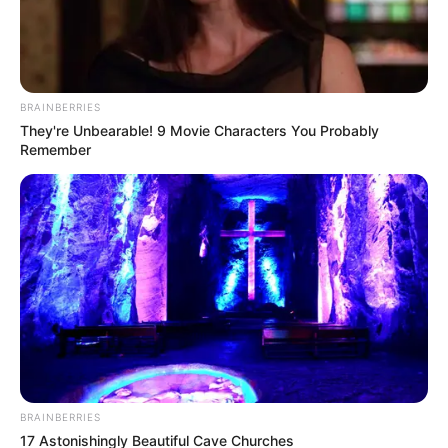
anunciara una nueva fecha para el Día del Padre.
BRAINBERRIES
They're Unbearable! 9 Movie Characters You Probably
Remember
Magnific - www.magnific.com
Imagen de referencia.
Por:
Miguel Andrés Galvis
Junio 2, 2026
BRAINBERRIES
17 Astonishingly Beautiful Cave Churches