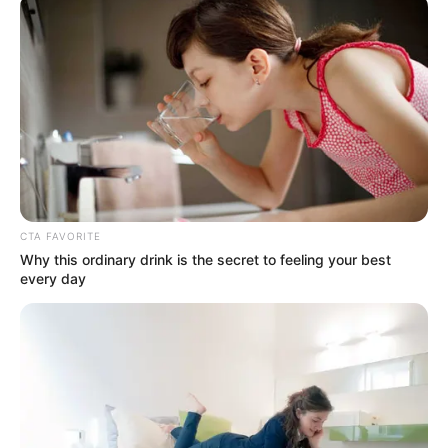
ACTIVAR AHORA
TEMAS DESTACADOS
EMERGENCIAS POR LLUVIAS
FUERTES LLUVIAS
VIA AL LLANO
CTA FAVORITE
LIGA BETPLAY
METRO DE MEDELLÍN
CORTES DE LUZ
CORTES DE AGUA
Why this ordinary drink is the secret to feeling your best
FENÓMENO DEL NIÑO
every day