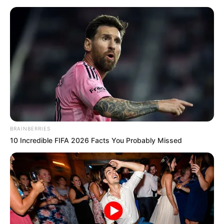
Asobares se le paró a Galán por ley
seca desde el viernes: piden no
"apagar la economía"
El gremio destacó la importancia que tiene esta fecha
para la actividad económica del país. De acuerdo con lo
manifestado por Cabal, las ventas que se registran
durante un fin de semana asociado al Día del Padre
suelen presentar un incremento superior al 25 % frente a
BRAINBERRIES
otros fines de semana del año.
10 Incredible FIFA 2026 Facts You Probably Missed
Desde Fenalco también se reiteró la invitación a las
familias para participar en las actividades previstas por
los establecimientos comerciales y aprovechar la fecha
para compartir con los padres en diferentes espacios de
encuentro. Asimismo, el gremio reaccionó a tiempo para
evitar alteraciones como aquellas que suscitaron quejas
por la ley seca en Bogotá antes de primera vuelta.