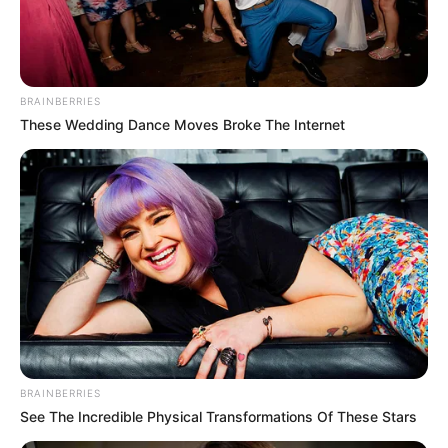
COMPARTIR
BRAINBERRIES
ALERTA BOGOTÁ EN GOOGLE NEWS
These Wedding Dance Moves Broke The Internet
TEMAS RELACIONADOS
DÍA DEL PADRE
FENALCO
COMERCIO
ELECCIONES PRESIDENCIALES
MANTÉNGASE EN ALERTA
Tenemos todas las noticias que le
BRAINBERRIES
interesan. Para estar bien informado, por
See The Incredible Physical Transformations Of These Stars
favor, active las notificaciones de Alerta.