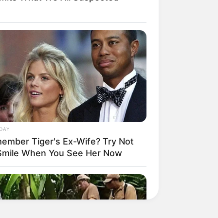
DAY
ember Tiger's Ex-Wife? Try Not
Smile When You See Her Now