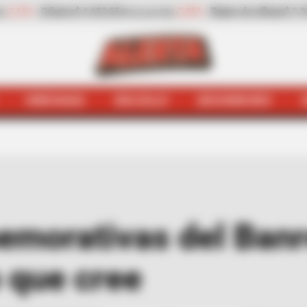
Pepino de rellenar
$ 2.932,20
-13,30%
Zanahoria
$ 1.709,42
(Precio por kilo)
(
HINCHADA
BOLSILLO
BOCHINCHES
lo
Monedas conmemorativas del Banrep: estas joyas vale
orativas del Banre
 que cree