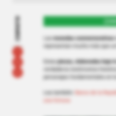
COMPARTIR
UNI
Las
monedas conmemorativas
representan mucho más que u
Estas
piezas, elaboradas bajo l
verdaderos testimonios históric
personajes fundamentales en la
Lea también:
Banco de la Repú
una fortuna