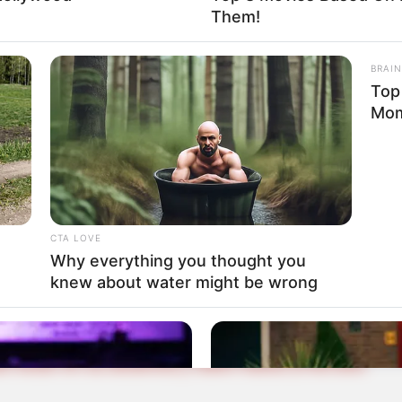
Them!
BRAIN
Top
Mo
CTA LOVE
Why everything you thought you
o
Monedas conmemorativas del Banrep: estas joyas
knew about water might be wrong
valen más de lo que cree
 estar en su alcancía y valen hasta $700.000: