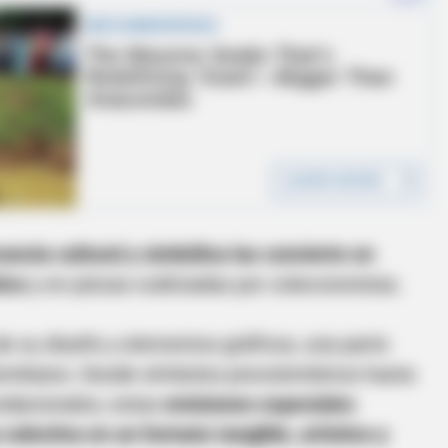
vancia cultural y simbólica las convierte en
ico
y en piezas codiciadas por coleccionistas.
de su diseño y elementos gráficos, una parte
olombiano. Desde símbolos precolombinos hasta
ndacionales, estas
emisiones especiales
olectiva en un formato tangible, artístico y