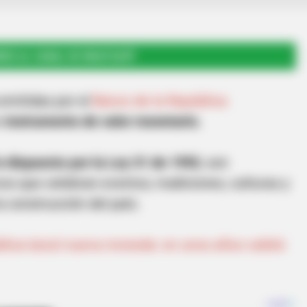
RSE AL CANAL DE WHATSAPP
emitidas por el
Banco de la República
n
instrumento de valor monetario.
o dispuesto por la Ley 31 de 1992
, son
os que celebran eventos, tradiciones, culturas y
 construcción del país.
blica lanzó nueva moneda: en unos años valdrá