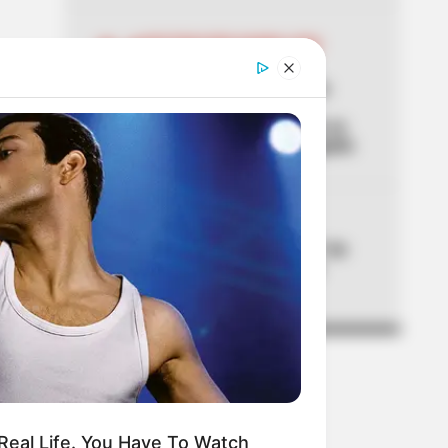
04
RESTRICCIÓN PARRILLERO
IBAGUÉ
Ley seca en Ibagué por la
posesión de Abelardo:
confirman la hora en que se
podrá volver a tomar traguito
05
CICLOVÍA
Ciclovía en Bogotá este 7 de
agosto: pilas porque hay
tramos suspendidos
eal Life. You Have To Watch