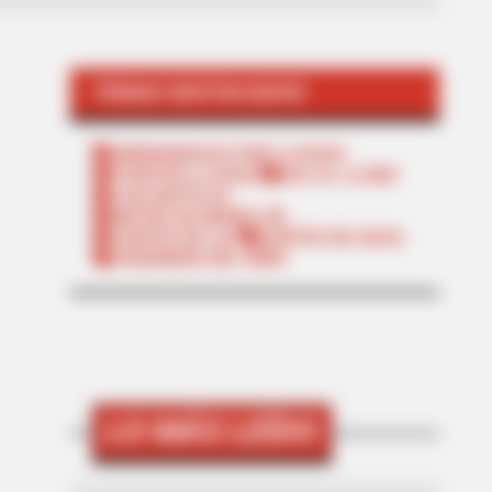
TEMAS DESTACADOS
EMERGENCIAS POR LLUVIAS
FUERTES LLUVIAS
VIA AL LLANO
LIGA BETPLAY
METRO DE MEDELLÍN
CORTES DE LUZ
CORTES DE AGUA
FENÓMENO DEL NIÑO
LO MÁS LEÍDO