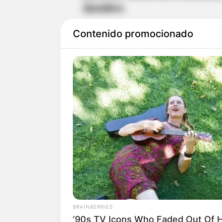
duradero.
Contenido promocionado
Recientemente, el Banco de la 
conmemorativa dedicada a los 
los hitos históricos más import
Esta
incorporación se suma al 
cultural,
narran la historia de C
BRAINBERRIES
’90s TV Icons Who Faded Out Of 