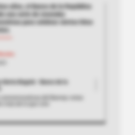
os años, el Banco de la República
do una serie de monedas
ativas para celebrar ciertos hitos
tes.
Morales
025
 Alerta Bogotá - Banco de la
.
conmemorativas del Banrep: estas
en más de lo que cree