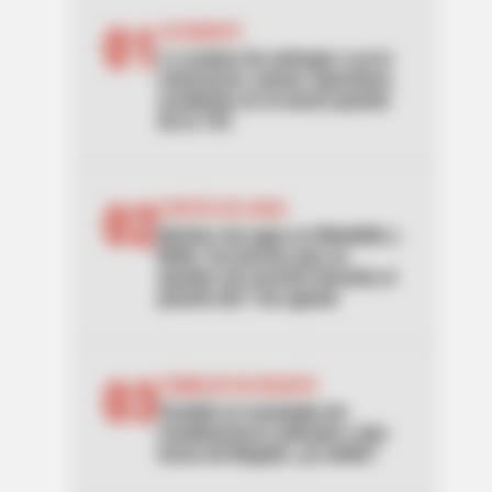
01
ACCIDENTE
Lo acaban de entregar y ya lo
estrenaron: primer aparatoso
accidente en el nuevo puente
de la 153
02
CORTES DE AGUA
Noches sin agua en Medellín y
Bello: los barrios que se
quedan sin servicio durante el
puente del 7 de agosto
03
TEMBLOR EN BOGOTÁ
Tembló en municipio de
Cundinamarca ubicado a dos
horas de Bogotá: ¿lo sintió?