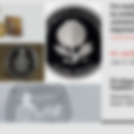
Por much
ha emiti
conmemor
importan
Por:
July 
Julio 21, 2
Collage
República
Monedas 
joyas val