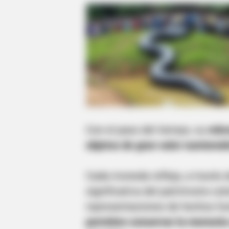
Con el paso del tiempo, su
rele
objetos de gran valor numismát
Cada moneda refleja, a través 
significativa del patrimonio c
representaciones de hechos fu
permiten conservar la memoria c