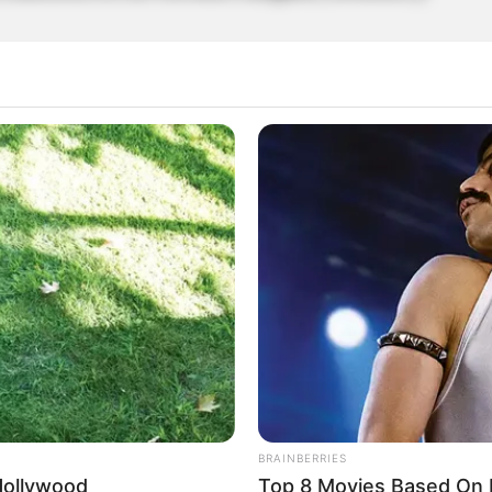
República puso en circulación una
nueva moneda
500 años de la fundación de Santa Marta
, uno de
antes del país.
listado de monedas
que, por su valor estético y
olombia a través del metal.
BRAINBERRIES
Hollywood
Top 8 Movies Based On R