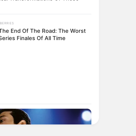
BERRIES
s The End Of The Road: The Worst
eries Finales Of All Time