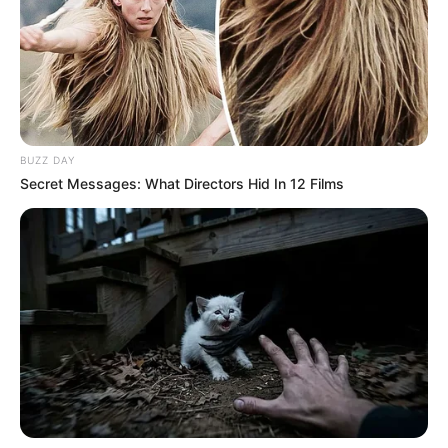
el mantenimiento, teniendo en cuenta que la ley obliga a
que la propiedad se mantenga óptima para los que la
van a ocupar, sin importar el tiempo que la habiten.
Si la persona incumple con esto, podrá acarrear
sanciones económicas altas que llegan a valer 3
mensualidades del canon, por lo que es fundamental que
BUZZ DAY
la persona
que alquila el inmueble cuente con una copia
Secret Messages: What Directors Hid In 12 Films
del contrato de arrendamiento donde se específica esto.
Lea también:
Pa' que tenga en cuenta: Pille cómo un
arrendatario se le puede quedar con la casita
Pero cuando se haga el arrendamiento de una vivienda al
interior de un conjunto residencial o edificio,
el dueño
deberá notificar al arrendatario las normas y reglas de
la administración para que no vaya a haber ningún tipo
de inconvenientes.