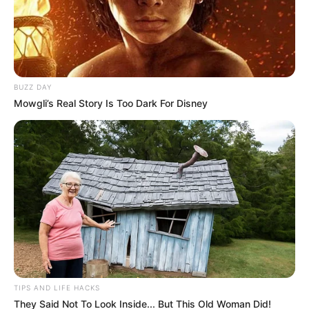
BUZZ DAY
Mowgli’s Real Story Is Too Dark For Disney
Inmobiliaria Bolsa
Cuánto tiempo tiene el inquilino para desocupar un
inmueble
Por:
Óscar Barrero
Agosto 23, 2023
TIPS AND LIFE HACKS
They Said Not To Look Inside... But This Old Woman Did!