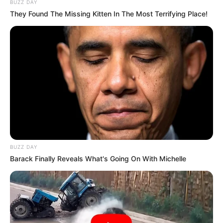
COMPARTIR
BUZZ DAY
They Found The Missing Kitten In The Most Terrifying Place!
ALERTA BOGOTÁ EN GOOGLE NEWS
TEMAS RELACIONADOS
ARRIENDO EN BOGOTÁ
INMUEBLES
VIVIENDAS
MANTÉNGASE EN ALERTA
BUZZ DAY
Barack Finally Reveals What's Going On With Michelle
Tenemos todas las noticias que le
interesan. Para estar bien informado, por
favor, active las notificaciones de Alerta.
ACTIVAR AHORA