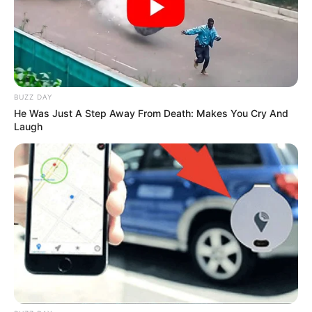
TEMAS DESTACADOS
EMERGENCIAS POR LLUVIAS
BUZZ DAY
FUERTES LLUVIAS
VIA AL LLANO
He Was Just A Step Away From Death: Makes You Cry And
LIGA BETPLAY
METRO DE MEDELLÍN
Laugh
CORTES DE LUZ
CORTES DE AGUA
FENÓMENO DEL NIÑO