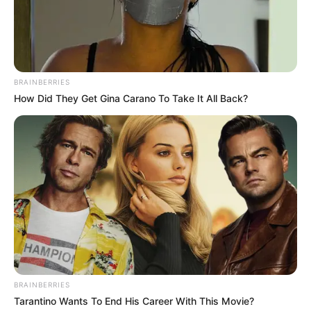
EMERGENCIAS POR LLUVIAS
FUERTES LLUVIAS
VIA AL LLANO
LIGA BETPLAY
METRO DE MEDELLÍN
CORTES DE LUZ
CORTES DE AGUA
FENÓMENO DEL NIÑO
BRAINBERRIES
How Did They Get Gina Carano To Take It All Back?
BRAINBERRIES
Tarantino Wants To End His Career With This Movie?