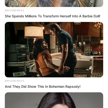
BRAINBERRIES
She Spends Millions To Transform Herself Into A Barbie Doll!
BRAINBERRIES
And They Did Show This In Bohemian Rapsody!
Ecuador no lo iba a poner fácil, por algo, este era un duelo