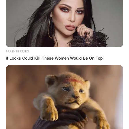
de líderes tras la victoria de las ecuatorianas contra
Bolivia
y el triunfo de Colombia frente a
Perú
. Un partido
que tenía muchas cosas por delante por el cambio
generacional de ambas saliendo de jugadoras como
Ligia
Moreira
, capitana de la ‘Tri’ y
Catalina Usme
para las
cafeteras que no hicieron parte de la convocatoria.
PRIMERA PARTE CON PENAL TARDÍO
BRAINBERRIES
PARA COLOMBIA
If Looks Could Kill, These Women Would Be On Top
Durante los primeros minutos, Colombia se adueñó de la
pelota sin crear muchas opciones de gol. La
aproximación fue de larga distancia por los espacios que
cerró Ecuador en un remate de
Jorelyn Carabalí
que se
perdió por arriba. Luego la localía respondió con Karen
Flores y un disparo que atajó con tranquilidad
Katherine
Tapia
.
Colombia atacó desde la pelota parada en un tiro libre