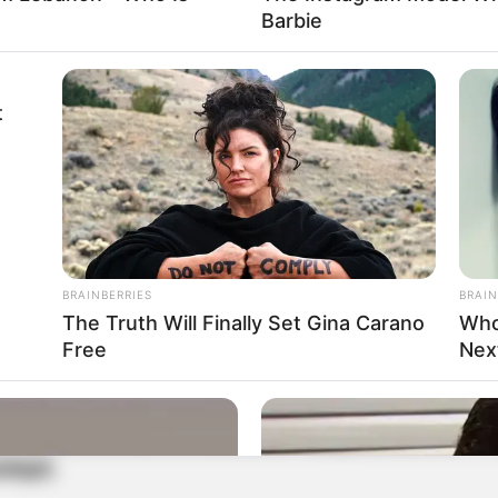
metió a la joven que se tomaría la foto,
le dijo
Barbie
le agradeció por el apoyo al equipo.
t
al cuenta con mi camiseta, dime dónde te la
ento para mí y para todos mis compañeros, todo
omento de estar unidos por nuestra selección
to", escribió James.
BRAINBERRIES
BRAIN
The Truth Will Finally Set Gina Carano
Who
Free
Nex
laró que en su momento no se detuvo para
porque no la habría escuchado.
"La próxima me
cluyó.