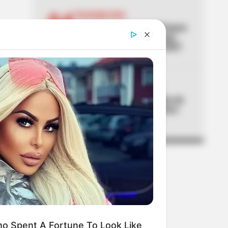
04
TRANSMILENIO
TransMilenio tendrá 900 buses
nuevos y 3 troncales: lo que
viene para Bogotá 2026-2027
05
CUMPLEAÑOS DE BOGOTÁ
Galán celebró los 488 años de
Bogotá con balance de cinco
grandes logros sociales
o Spent A Fortune To Look Like