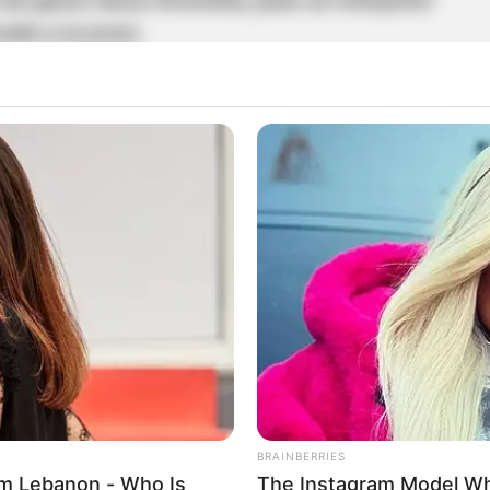
al gesto hacia Antonella, pues se interpretó
ado a la joven.
on a James, asegurando que quizá no se había
lla,
muchos otros rechazaron la actitud del '10' y
os en las redes.
bó con la polémica: le prometió
etro
 a la cuenta personal de Antonella Petro, James
umores y
tener un gesto de cercanía con la hija
BRAINBERRIES
m Lebanon - Who Is
The Instagram Model Wh