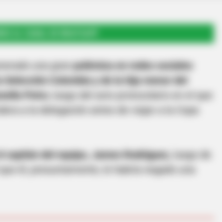
RSE AL CANAL DE WHATSAPP
generado una gran
polémica en redes sociales
a Selección Colombia y de la hija menor del
nella Petro
, luego del acto protocolario en el que
dera a la delegación antes de viajar a la Copa
l capitán del equipo, James Rodríguez,
luego de
l que él, presuntamente, le habría negado una