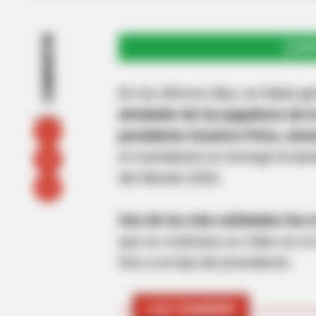
COMPARTIR
UNI
En los últimos días, se había 
alrededor de los jugadores de l
presidente Gustavo Petro, Anto
el mandatario le entregó la ban
del Mundo 2026.
Uno de los más señalados fue e
que se viralizara un video en e
foto a la hija del presidente.
LEA TAMBIÉN