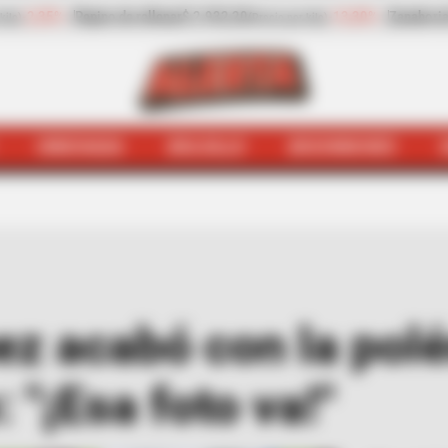
-13,30%
Zanahoria
$ 1.709,42
-6,81%
Papaya
$ 2.432,80
)
(Precio por kilo)
(Pr
HINCHADA
BOLSILLO
BOCHINCHES
da
James Rodríguez acabó con la polémica con Antonella 
z acabó con la pol
 "¡Esa foto va!"