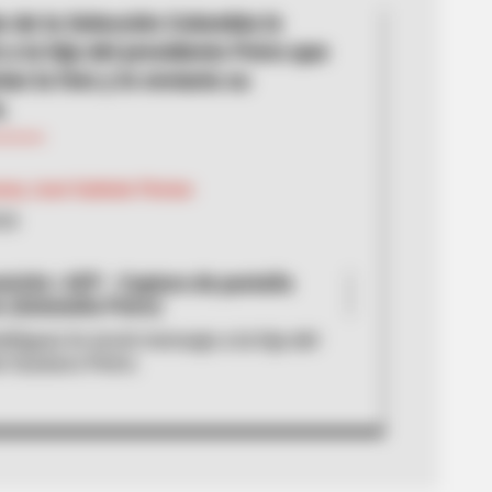
án de la Selección Colombia le
a la hija del presidente Petro que
an la foto y le enviaría su
.
nny José Galindo Florian
026
ción | AFP - Captura de pantalla
 (Antonella Petro)
ríguez le envió mensaje a la hija del
e Gustavo Petro.