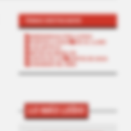
TEMAS DESTACADOS
EMERGENCIAS POR LLUVIAS
FUERTES LLUVIAS
VIA AL LLANO
LIGA BETPLAY
METRO DE MEDELLÍN
CORTES DE LUZ
CORTES DE AGUA
FENÓMENO DEL NIÑO
LO MÁS LEÍDO