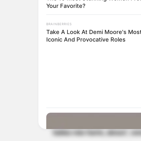
El capitán de la selección
le pro
Your Favorite?
que le enviaría una camiseta y 
BRAINBERRIES
Take A Look At Demi Moore's Mos
Iconic And Provocative Roles
"Antonella, esa foto va!
Adicion
hago llegar?
Gracias por tu ali
tiene su momento y ahora es m
en el Mundial... Nos vemos pron
Además de esto, el jugador ac
tomarse la foto con Antonella 
hablas más fuerte, abrazo", con