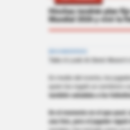
Hinchas tendrán plan fij
Mundial 2026 y vivir la f
En medio del evento, los jugado
quien les regaló un sombrero v
también saludaba a los futbolis
En el momento en el que pasó J
una foto, pero el jugador siguió