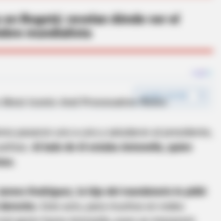
o en Bogotá: revelan dónde ver el
iebre mundialista
res pasaron uno a uno y saludaron al presidente,
ueltiao.
Al lado de él estaba Antonella, quien
tas.
ames Rodríguez, la hija del mandatario le pidió
 derecho.
Este acto, para muchos en redes