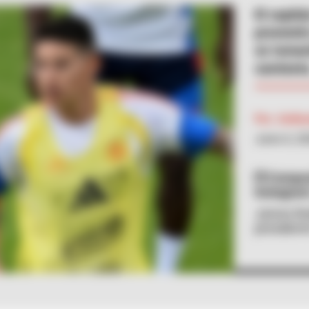
El capit
prometió 
se tomarí
camiseta
Por:
Antho
Junio 6, 2
Composi
Instagram
James Rod
president