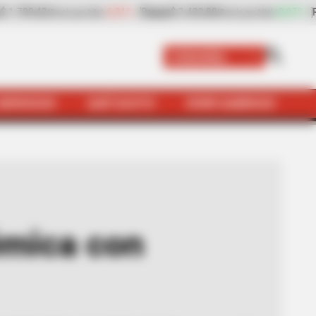
+8,97%
Plátano hartón verde
$ 2.057,25
-4,09%
ecio por kilo)
(Precio por kilo)
Colombia
SERVICIOS
QUÉ SUSTO
VIVIR SABROSO
Petro: "¡Esa foto va!"
émica con