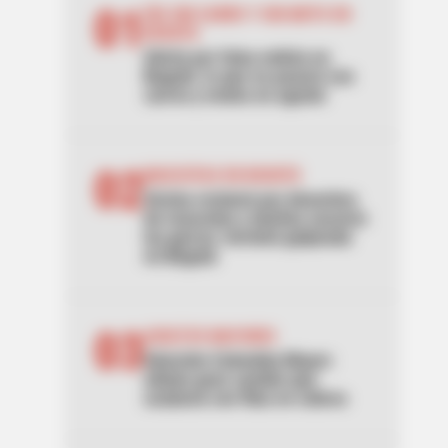
01
DÍA SIN CARRO Y SIN MOTO EN
BOGOTÁ
Alerta por falsa noticia en
Bogotá: lo que no pasará con
carros y motos en agosto
02
MASCOTAS EN BOGOTÁ
Vecina reclamó por desechos
de mascotas y dueñas sacaron
las garras: terminó golpeada
en Bogotá
03
ADULTOS MAYORES
Atención Colombia Mayor:
alistan gran cambio que
acabaría con filas en cobros