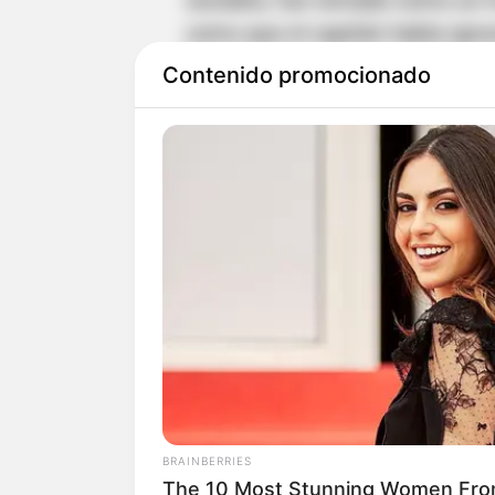
sociales, fue tomado como un m
como que el capitán había ignor
Contenido promocionado
Mientras que muchos defendier
percatado del pedido de Antone
se lo reprocharon en comentari
James Rodríguez aca
la foto a Antonella P
A través de un mensaje directo
decidió acabar con todos los r
del presidente.
BRAINBERRIES
The 10 Most Stunning Women Fro