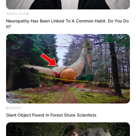
NERVE FLOW
Neuropathy Has Been Linked To A Common Habit. Do You Do
It?
AQngel Julio Rodelo
OLIMPIADA MUNDIAL DE AJEDREZ SUB16
Por:
Ángel Julio Rodelo
Marzo 14, 2025
BUZZDAY
COMPARTIR
Giant Object Found In Forest Stuns Scientists
UNIRSE AL CANAL DE WHATSAPP