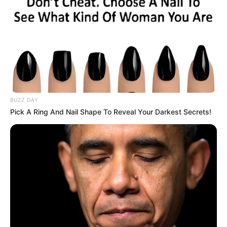
Atlántico;
Helmut Bellingrodt
, en representación del
Comité Olímpico Colombiano,
Weymar Muñoz
, presidente
de la Federación Colombiana de Ajedrez;
Daniel Trujillo
,
secretario de Recreación y Deportes del Distrito de
Barranquilla, y Yamila Juan, jefa de la Oficina de Turismo.
Le puede interesar:
Ahorra platica: Estudiantes de
Barranquilla podrán pagar menos de 2 mil pesos en
pasaje de bus
BUZZ DAY
Pick A Ring And Nail Shape To Reveal Your Darkest Secrets!
Muñoz destacó la importancia de realizar este tipo de
eventos. “El año pasado esta olimpiada fue en
Ámsterdam y ahora será en Barranquilla.
Esperamos
unos 150 equipos y alrededor de 2.000 familias
acompañando a sus jugadores
y disfrutando de la
ciudad.
Va a ser una gran fiesta mundial del ajedrez
”,
expresó el presidente de la Federación colombiana de
Ajedrez.
Este certamen tiene una gran valía para nuestro país e