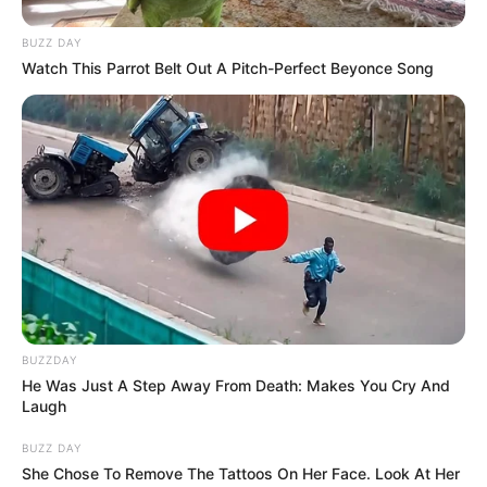
BUZZ DAY
Watch This Parrot Belt Out A Pitch-Perfect Beyonce Song
BUZZDAY
He Was Just A Step Away From Death: Makes You Cry And
Laugh
BUZZ DAY
She Chose To Remove The Tattoos On Her Face. Look At Her