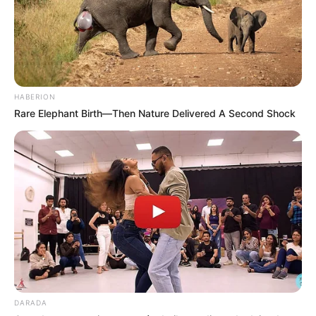
HABERION
Rare Elephant Birth—Then Nature Delivered A Second Shock
DARADA