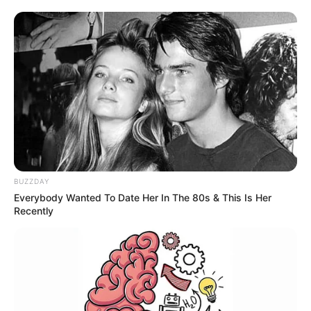
UNIRSE AL CANAL DE WHATSAPP
El
Ajax
de
Ámsterdam
rompió este sábado su propio
récord en la
Eredivisie
, que databa de 48 años atrás, con
su victoria fuera de casa 13-0 ante el Venlo, la mayor
goleada en la historia del campeonato neerlandés.
El delantero burkinés
Lassina Traore
firmó cinco goles,
convirtiéndose en el primer jugador del
Ajax
en anotar
cinco tantos en un partido liguero desde que lo hiciese
BUZZDAY
Marco van Basten
en 1985.
Everybody Wanted To Date Her In The 80s & This Is Her
Recently
El anterior récord era el 12-1 que el
Ajax
infligió al
Vitesse
en mayo de 1972, el año en que
liderado por Johan
Cruyff conquistó la liga y la segunda Copas de Europa
.
Vea también:
Árbitros confirmados para los partidos de
Colombia contra Uruguay y Ecuador