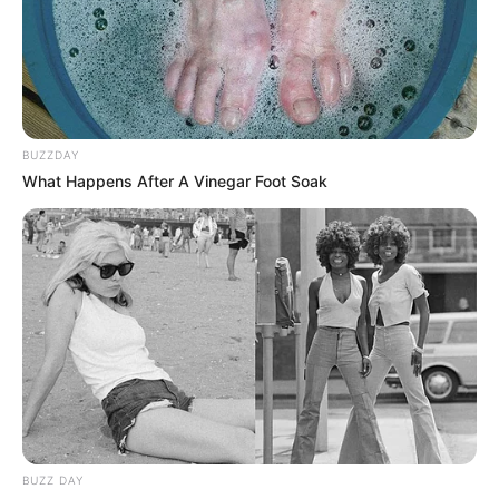
BUZZDAY
What Happens After A Vinegar Foot Soak
BUZZ DAY