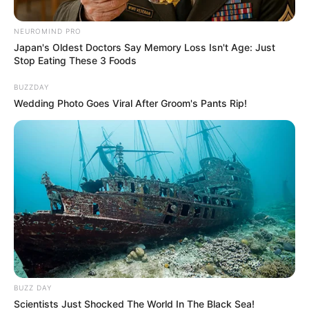
NEUROMIND PRO
Japan's Oldest Doctors Say Memory Loss Isn't Age: Just
Stop Eating These 3 Foods
BUZZDAY
Wedding Photo Goes Viral After Groom's Pants Rip!
Ajax vs Venlo.
Por:
Agencia Efe
Octubre 24, 2020
BUZZ DAY
COMPARTIR
Scientists Just Shocked The World In The Black Sea!