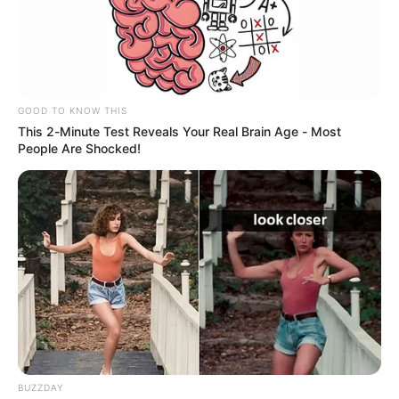
GOOD TO KNOW THIS
This 2-Minute Test Reveals Your Real Brain Age - Most
People Are Shocked!
El jugador de 19 años no se había estrenado hasta el
BUZZDAY