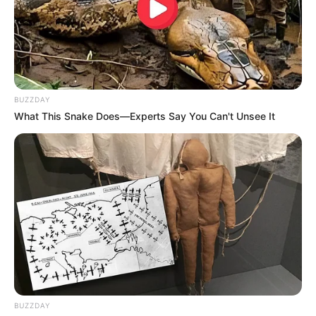
Venlo
con un hombre menos por la expulsión del alemán
Christian Kum
en el minuto 50 de partido.
El duodécimo y último gol fue obra del argentino Lisandro
Martínez.
COMPARTIR
BUZZDAY
What This Snake Does—Experts Say You Can't Unsee It
ALERTA BOGOTÁ EN GOOGLE NEWS
TEMAS RELACIONADOS
FÚTBOL
HOLANDA
MANTÉNGASE EN ALERTA
BUZZDAY