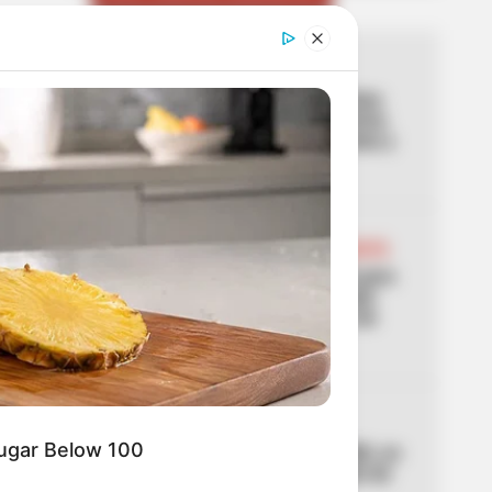
01
MOTOS
Frenazo a motos y patinetas
eléctricas: Gobierno autoriza
su prohibición en ciclorrutas y
ciclovías de Colombia
02
MANIFESTACIONES EN BOGOTÁ
Autoridades se preparan para
manifestaciones en Bogotá
este 7 de agosto: puntos de
concentración
03
AVENIDA NQS
Sugar Below 100
Se paraliza la avenida NQS, en
Bogotá, por manifestación de