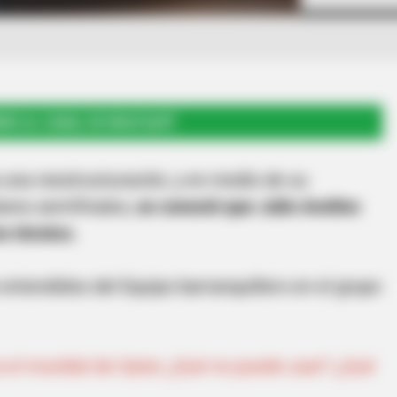
RSE AL CANAL DE WHATSAPP
 una reestructuración, y en medio de su
lares semifinales,
se conoció que Julio Avelino
o técnico.
s entendidos del Equipo barranquillero en el grupo
a el mundial de Qatar ¿Qué no puede usar? ¿Qué