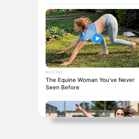
ALE
TEMAS RELACIONADOS
NOTICIAS
JUNIOR DE BARRANQUILL
MANTÉNGASE EN ALERTA
BUZZ DAY
The Equine Woman You've Never
Seen Before
Tenemos todas las noticia
active las notificaciones 
ACTIVAR AHORA