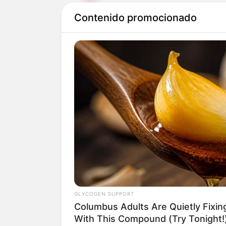
Contenido promocionado
Al parecer,
la decisión fue toma
técnico
y no contar más con el
Noticia en desarrollo, espere m
Le puede interesar:
Colombia qu
presentó candidatura"
GLYCOGEN SUPPORT
Columbus Adults Are Quietly Fixi
With This Compound (Try Tonight!