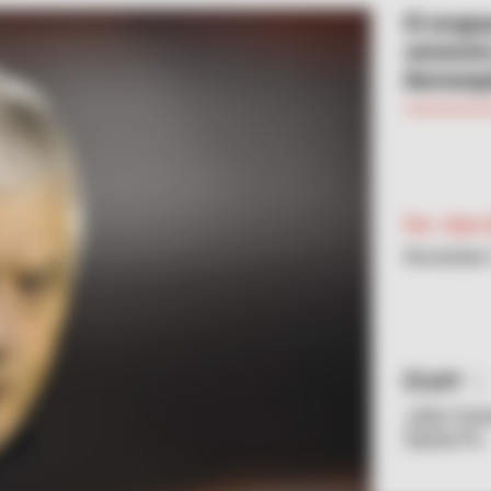
El urugu
semestre 
Barranqui
Por:
Jhon 
Noviembre 
AFP
Julio Com
Santa Fe.