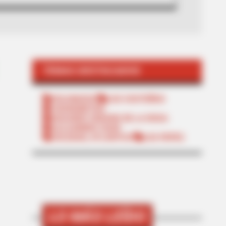
TEMAS DESTACADOS
POLONUEVO
LOS COSTEÑOS
TRANSMETRO
EDUARDO VERANO DE LA ROSA
ALEJANDRO CHAR
SOLEDAD, ATLÁNTICO
LOS PEPES
LO MÁS LEÍDO