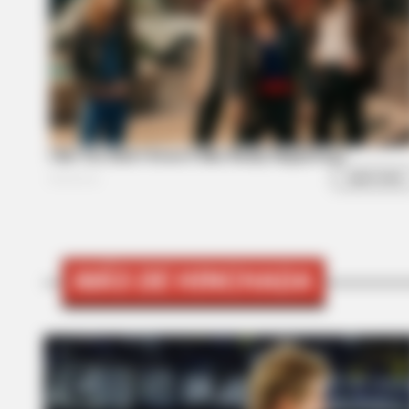
RADAR MEDIA
This Cat Video Is So Funny, Peopl
Can't Stop Laughing
MÁS DE HINCHADA
BUZZ DAY