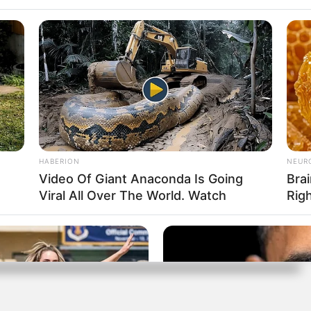
RTA BOGOTÁ EN GOOGLE NEWS
A
JULIO COMESAÑA
HABERION
NEUR
Video Of Giant Anaconda Is Going
Brai
Viral All Over The World. Watch
Rig
s que le interesan. Para estar bien informado, por favor,
de Alerta.