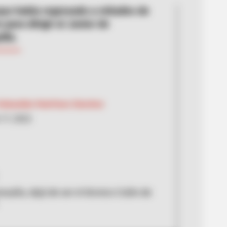
ayo había regresado a mitades de
para dirigir al Junior de
lla.
Sebastián Huérfano Sánchez
17, 2022
esaña, dejó de ser el técnico Colón de