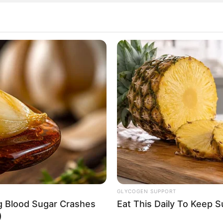
da por los dirigentes de buscar un nuevo director
 Colombo-Uruguayo.
ás información...
iere ser sede de la Copa América 2024: "Ya
GLYCOGEN SUPPORT
ng Blood Sugar Crashes
Eat This Daily To Keep 
)