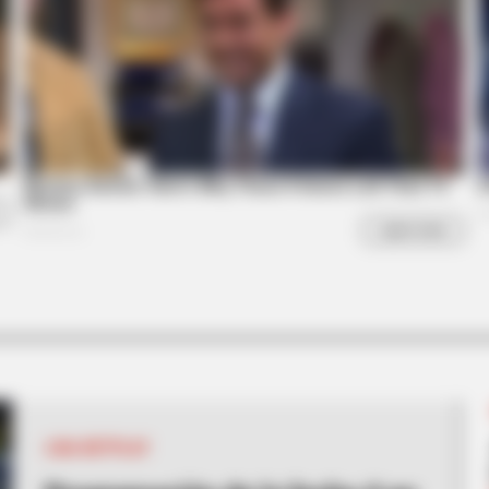
HABERION
HABE
e
Honey Boo Boo Is So Thin! See Her In
6 M
Fierce New Photo
Too
LIGA BETPLAY
INSTANTHUB