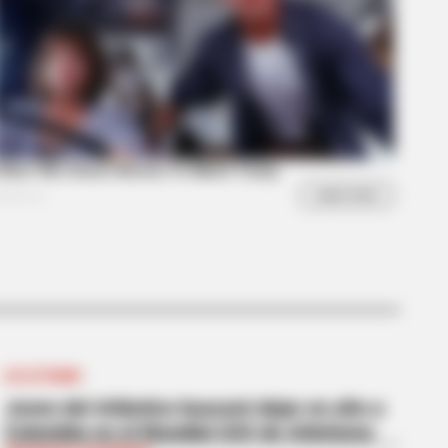
RION
ovie Moments That Were Almost
 Hot To Show
ATLETISMO
Joven del Atlántico buscará dejar en alto a
Colombia en el Mundial U20 de Atletismo