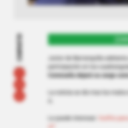
COMPARTIR
UNI
Junior de Barranquilla adelanta
participación en los cuadrangu
Comesaña dejará su cargo com
La noticia se dio tras los malo
A.
Le puede interesar:
Outfits par
sí?