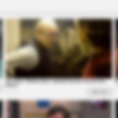
RADAR MEDIA
Surprising Details
Barack Finally Reveals W