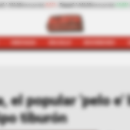
Papaya
$ 3.044,00
+18,08%
Plátano hartón verde
$ 800,00
(Precio por kilo)
(Pr
HINCHADA
BOLSILLO
BOCHINCHES
a
Hinchada
Julio Comesaña, el popular 'pelo e' burra' ya
el popular 'pelo e' 
po tiburón