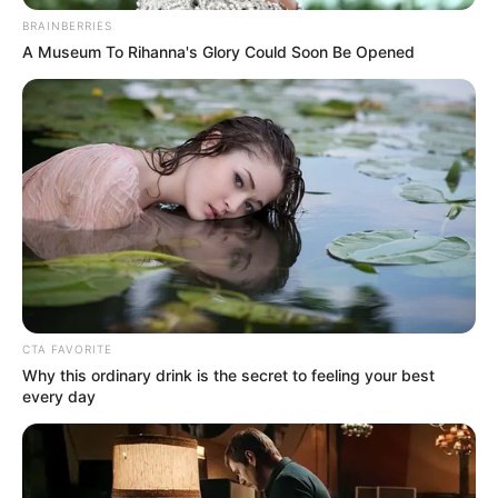
BRAINBERRIES
PENITENCIARÍA EL BOSQUE
PUPILETO
A Museum To Rihanna's Glory Could Soon Be Opened
BARRANQUILLA
MANTÉNGASE EN ALERTA
Tenemos todas las noticias que le
interesan. Para estar bien informado, por
favor, active las notificaciones de Alerta.
ACTIVAR AHORA
CTA FAVORITE
Why this ordinary drink is the secret to feeling your best
every day
TEMAS DESTACADOS
POLONUEVO
LOS COSTEÑOS
TRANSMETRO