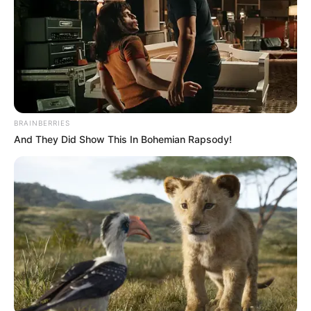
EDUARDO VERANO DE LA ROSA
ALEJANDRO CHAR
SOLEDAD, ATLÁNTICO
LOS PEPES
BRAINBERRIES
And They Did Show This In Bohemian Rapsody!