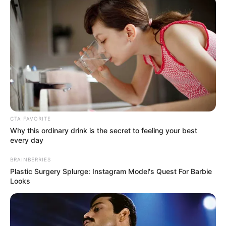
Barranquilla tras bloqueo
Su ausencia fue advertida
en instantes en que
guardianes del centro penitenciario realizaban el conteo
de los presos en los pabellones,
notificando de
inmediato a las autoridades de la fuga del joven.
Alias 'Pupileto'
fue condenado en marzo del presente
año a 48 meses de prisión por el delito de hurto
calificado y agravado
, por decisión de la juez Quinta
Penal municipal. Sentencia que fue proferida durante una
CTA FAVORITE
audiencia en el Centro de Servicios judiciales de la ciudad
Why this ordinary drink is the secret to feeling your best
de Barranquilla.
every day
BRAINBERRIES
Lea además:
Ocho reclusos resultaron contagiados por
Plastic Surgery Splurge: Instagram Model's Quest For Barbie
COVID-19 en cárcel El Bosque
Looks
El interno
había sido confirmado como positivo para
COVID-19
, por lo cual las directivas del centro de
reclusión, habían tomado la determinación de aislarlo del