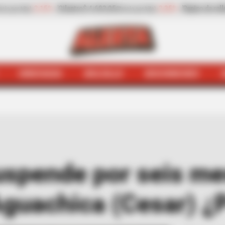
ino de rellenar
$ 2.932,20
-13,30%
Zanahoria
$ 1.709,42
(Precio por kilo)
(Preci
HINCHADA
BOLSILLO
BOCHINCHES
rocuraduría suspende por seis meses a exconcejal de A
uspende por seis me
Aguachica (Cesar) ¿