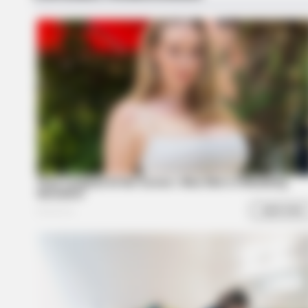
BRAINBERRIES
The World Cup 2026 Facts Fans Ca
Stop Talking About
BRAINBERRIES
I Bet You Didn't Know It Was Real