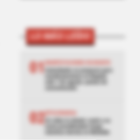
LO MÁS LEÍDO
01
MANIFESTACIONES EN BOGOTÁ
Autoridades se preparan para
manifestaciones en Bogotá
este 7 de agosto: puntos de
concentración
02
INTOLERANCIA
Un video la delató: mató a su
novio prendiéndole fuego
mientras dormía en Medellín