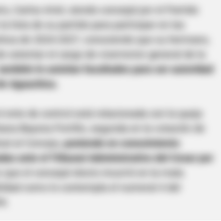
io, Carlos Ariel, siendo concejal por el Partido
la lista de su partido para participar en las
chica de 2024-2027, conociendo que su hermano,
 ostentar el cargo de vicerrector general de la
también le asistían facultades para ser autoridad
 de Aguachica.
l ente de control está relacionada con la queja
ana Bayona Portillo, segunda en la votación de
cal al Concejo,
poniendo en conocimiento
das ante el Tribunal Administrativo del Cesar por
 que el concejal electo incurrió en la mala
ilidad como lo contempla el numeral 4 del
4.