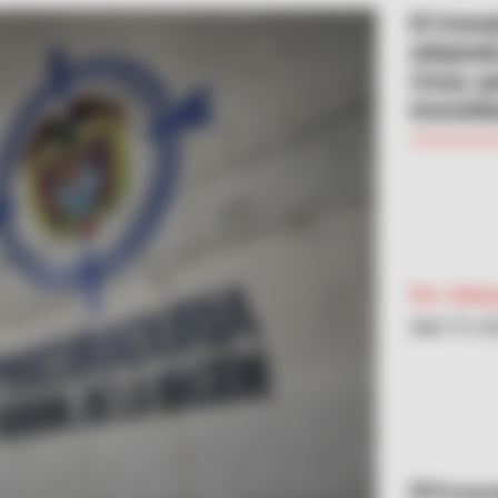
El Conse
adoptada
Cesar, q
investidu
Por:
Jheis
Abril 19, 2
Procura