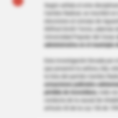
Según señala el ente disciplinar
Cambio Radical, se inscribió en 
elecciones al concejo de Agua
Wilfred Smith Torres, además de
Universidad Popular del Cesar,
administrativa en el municipio
Esta investigación llevada por e
que presentó la señora, Edy Joh
la lista del partido Cambio Radi
actuaciones judiciales adelanta
pérdida de investidura,
toda vez
conducta de la causal de inhab
artículo 43 de la Ley 136 de 199