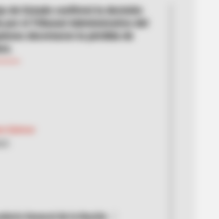
jo de Estado confirmó la decisión
 por el Tribunal Administrativo del
uienes decretaron la pérdida de
ra.
on Quinvar
025
duría General de la Nación