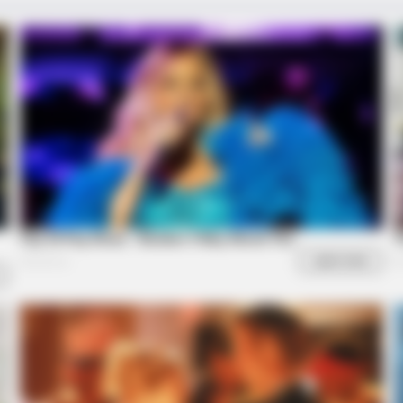
BRAINBERRIES
BRAIN
n't
Think You Know FIFA 2026? These
Bol
Facts May Surprise You
Stil
BRAINBERRIES
ly Happening?
2025’s Most Impactful Ce