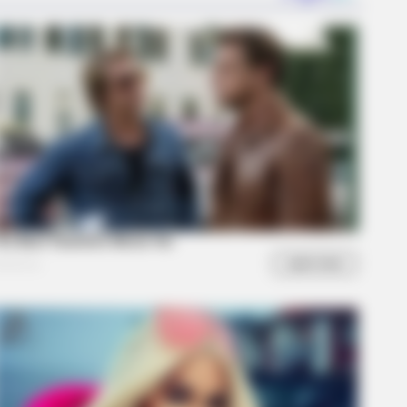
BERRIES
lywood’s Boldest Dance Scenes
l Trending
lebrity Farewells