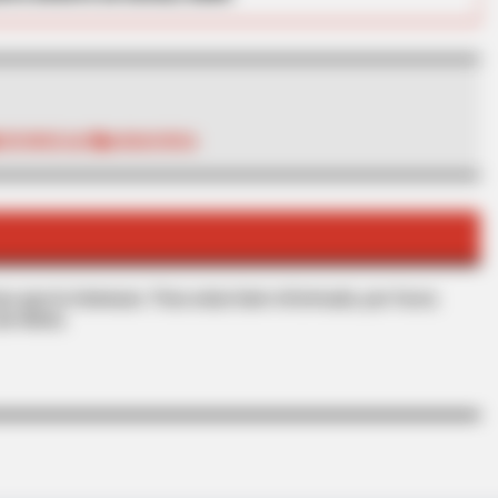
EXCONCEJAL
AGUACHICA
BRAINBERRIES
he Bible Condemns!
The Instagram Model Wh
Barbie
s que le interesan. Para estar bien informado, por favor,
de Alerta.