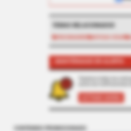
TEMAS RELACIONADOS
PROCURADURÍA
NOTICIAS CESAR
BRAINBERRIES
Unveiling Hypocrisy: 15 Taboos T
MANTÉNGASE EN ALERTA
Tenemos todas las noticia
active las notificaciones 
ACTIVAR AHORA