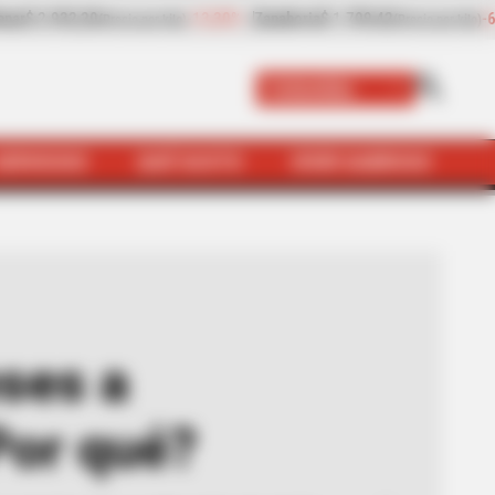
-6,81%
Papaya
$ 2.432,80
+8,97%
Plátano hartón v
o por kilo)
(Precio por kilo)
Colombia
SERVICIOS
QUÉ SUSTO
VIVIR SABROSO
guachica (Cesar) ¿Por qué?
ses a
Por qué?