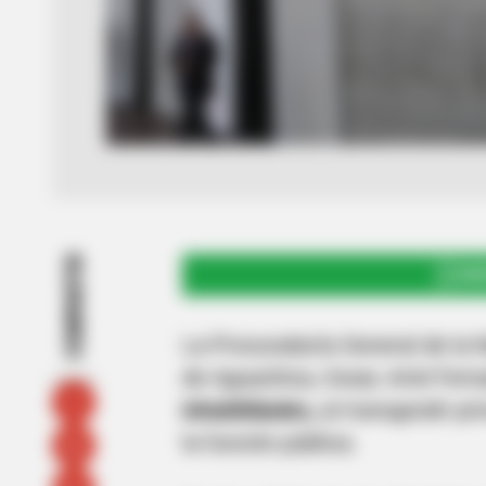
COMPARTIR
UNI
La Procuraduría General de la 
de Aguachica, Cesar, Ariel Fern
inhabilidades,
al transgredir pri
la función pública.