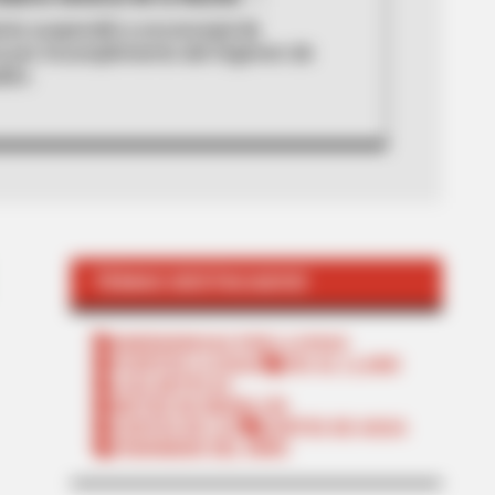
ría suspendió a exconcejal de
 por incumplimiento del régimen de
des.
TEMAS DESTACADOS
EMERGENCIAS POR LLUVIAS
FUERTES LLUVIAS
VIA AL LLANO
LIGA BETPLAY
METRO DE MEDELLÍN
CORTES DE LUZ
CORTES DE AGUA
FENÓMENO DEL NIÑO