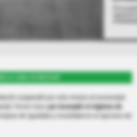
Procuradu
Aguachica
inhabilida
RSE AL CANAL DE WHATSAPP
Nación suspendió por seis meses al exconcejal
ando Torres Caro,
por incumplir el régimen de
ncipios de igualdad y moralidad en el ejercicio de