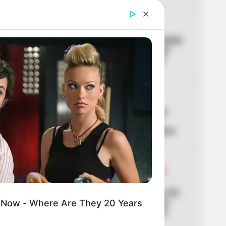
03
ACCIDENTE DE TRÁNSITO
Accidente en Túnel de Oriente
deja 8 lesionados: hay una
persona en estado crítico
04
ADULTOS MAYORES
Atención Colombia Mayor:
alistan gran cambio que
acabaría con filas en cobros
05
INSTITUTO DE DESARROLLO
URBANO
IDU entrega puente de la 153
con gimnasio: el regalo de
 Now - Where Are They 20 Years
cumpleaños a Bogotá que
triplica capacidad