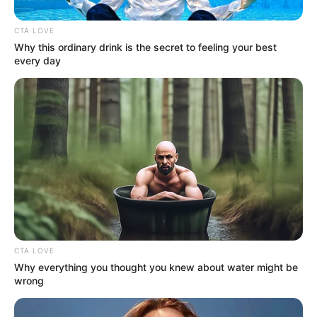
Lea también:
Expresidente, Álvaro Uribe confirmó que
desde el Centro Democrático, se pretende su aspiración al
CTA LOVE
Senado en 2026
Why this ordinary drink is the secret to feeling your best
every day
CTA LOVE
Why everything you thought you knew about water might be
wrong