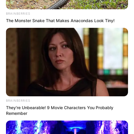
BRAINBERRIES
The Monster Snake That Makes Anacondas Look Tiny!
BRAINBERRIES
Habitantes de la zona
They're Unbearable! 9 Movie Characters You Probably
Remember
Violenta noche en Pasto
Por:
David Fajardo Trujillo