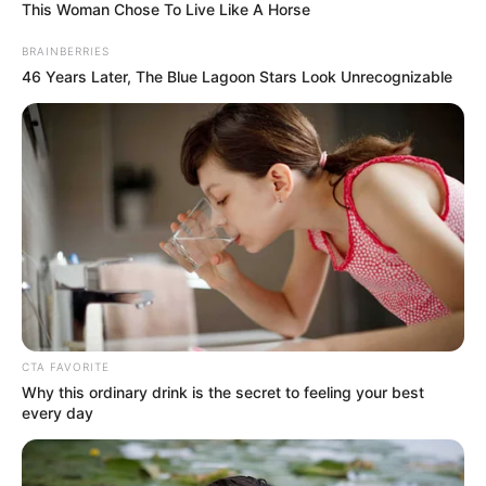
This Woman Chose To Live Like A Horse
BRAINBERRIES
MANTÉNGASE EN ALERTA
46 Years Later, The Blue Lagoon Stars Look Unrecognizable
Tenemos todas las noticias que le
interesan. Para estar bien informado, por
favor, active las notificaciones de Alerta.
ACTIVAR AHORA
TEMAS DESTACADOS
CTA FAVORITE
Why this ordinary drink is the secret to feeling your best
EMERGENCIAS POR LLUVIAS
every day
FUERTES LLUVIAS
VIA AL LLANO
LIGA BETPLAY
METRO DE MEDELLÍN
CORTES DE LUZ
CORTES DE AGUA