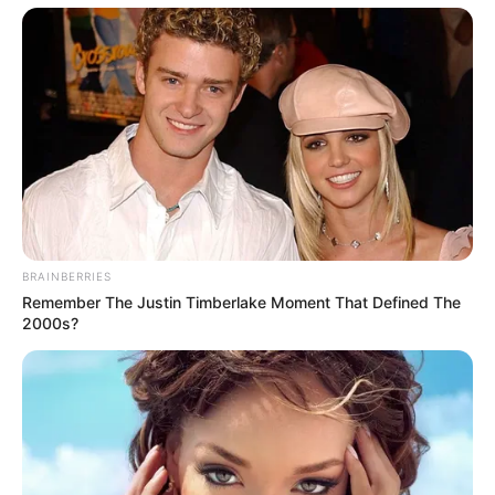
TEMAS DESTACADOS
CATATUMBO
PUENTE INTERNACIONAL SIMÓN BOLÍVAR
NOTICIAS NORTE DE SANTANDER
ÁREA METROPOLITANA DE CÚCUTA
OCAÑA
NARCOTRÁFICO
ELN
BRAINBERRIES
Remember The Justin Timberlake Moment That Defined The
2000s?