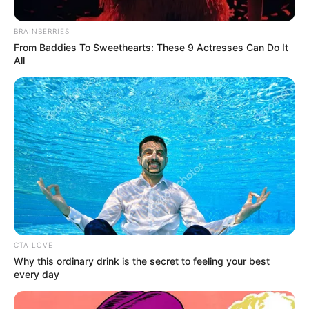
BRAINBERRIES
From Baddies To Sweethearts: These 9 Actresses Can Do It
All
Imagen de referencia
Menor de Barrancabermeja evoluciona positivamente tras
intoxicación con fósforo blanco.
Por:
Elibardo León Estévez
CTA LOVE
Why this ordinary drink is the secret to feeling your best
Noviembre 8, 2025
every day