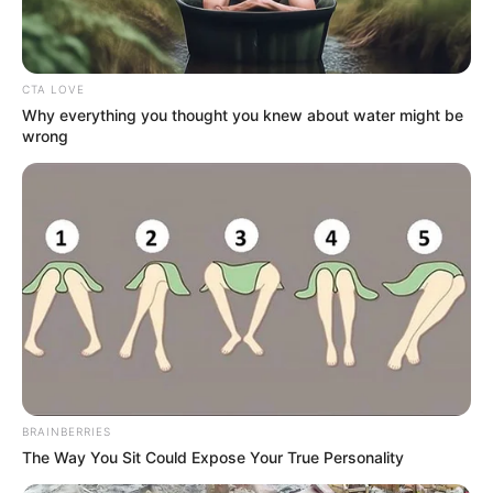
año 2023.
Registrando afectaciones por quemaduras,
laceraciones, amputaciones, fracturas y contusiones
oculares, debido al manejo no adecuado de estos
productos.
CTA LOVE
Why everything you thought you knew about water might be
wrong
BRAINBERRIES
The Way You Sit Could Expose Your True Personality