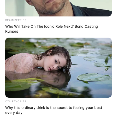
ALERTA BOGOTÁ EN GOOGLE NEWS
BRAINBERRIES
Who Will Take On The Iconic Role Next? Bond Casting
TEMAS RELACIONADOS
Rumors
ALCALDÍA DE CÚCUTA
CÚCUTA
QUEMADOS CON PÓLVORA EN NORTE DE SANTANDER
PÓLVORA
MANTÉNGASE EN ALERTA
Tenemos todas las noticias que le
interesan. Para estar bien informado, por
favor, active las notificaciones de Alerta.
CTA FAVORITE
Why this ordinary drink is the secret to feeling your best
every day
ACTIVAR AHORA