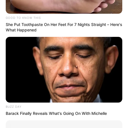
Páez, que operaba en varias regiones del país, incluyendo
Córdoba, Sucre, Bolívar, Santander y Atlántico, y lideraba
un ejército de más de 1.300 hombres armados.
GOOD TO KNOW THIS
She Put Toothpaste On Her Feet For 7 Nights Straight – Here's
What Happened
BUZZ DAY
Barack Finally Reveals What's Going On With Michelle