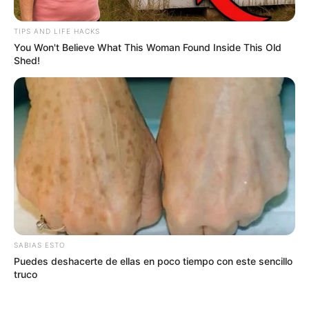
TIPS AND LIFE HACKS
You Won't Believe What This Woman Found Inside This Old
Shed!
Cortesía: Policía Nacional
Alias "Chirimoya" l Abril 2025
SABIAS ESTO
Puedes deshacerte de ellas en poco tiempo con este sencillo
Por:
Andrés Prieto
truco
Abril 5, 2025