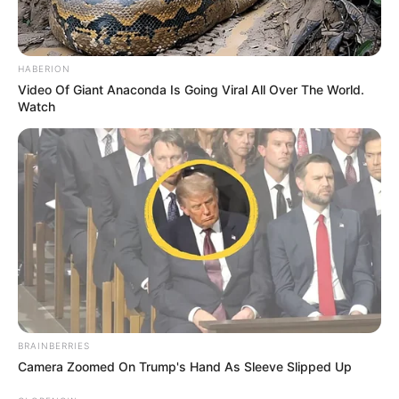
favor, active las notificaciones de Alerta.
HABERION
ACTIVAR AHORA
Video Of Giant Anaconda Is Going Viral All Over The World.
Watch
TEMAS DESTACADOS
EMERGENCIAS POR LLUVIAS
FUERTES LLUVIAS
VIA AL LLANO
LIGA BETPLAY
METRO DE MEDELLÍN
CORTES DE LUZ
CORTES DE AGUA
FENÓMENO DEL NIÑO
BRAINBERRIES
Camera Zoomed On Trump's Hand As Sleeve Slipped Up