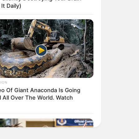
It Daily)
RION
eo Of Giant Anaconda Is Going
l All Over The World. Watch