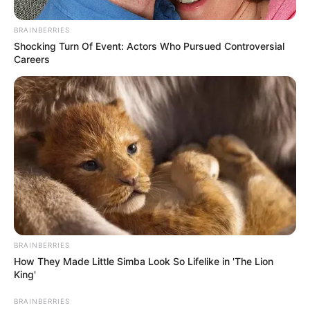
BRAINBERRIES
Shocking Turn Of Event: Actors Who Pursued Controversial
Careers
BRAINBERRIES
How They Made Little Simba Look So Lifelike in 'The Lion
King'
En su argumento, el jurista afirmó que, fueron
BRAINBERRIES
presentados como dictámenes técnicos sin que sus