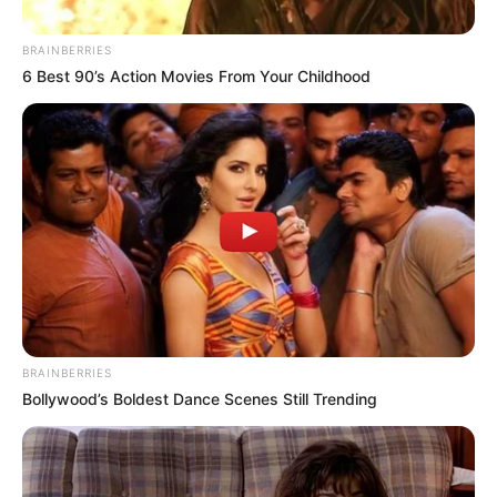
BRAINBERRIES
6 Best 90’s Action Movies From Your Childhood
Captura de pantalla
Audiencia contra Nicolás Petro, en Barranquilla.
BRAINBERRIES
Por:
Elsy Margarita Beleño Cantillo
Bollywood’s Boldest Dance Scenes Still Trending
Noviembre 5, 2025