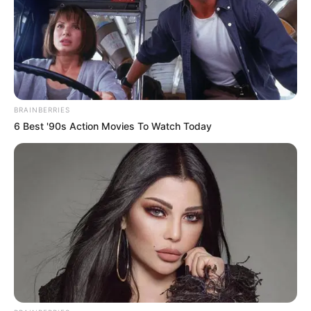
TEMAS RELACIONADOS
NICOLÁS PETRO
JUEZ
INFORMACIÓN
MANTÉNGASE EN ALERTA
BRAINBERRIES
6 Best '90s Action Movies To Watch Today
Tenemos todas las noticias que le
interesan. Para estar bien informado, por
favor, active las notificaciones de Alerta.
ACTIVAR AHORA
TEMAS DESTACADOS