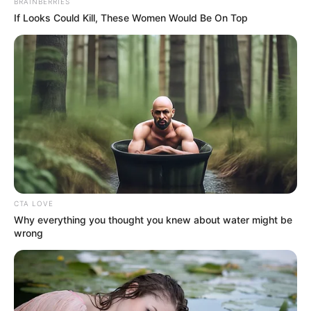
BRAINBERRIES
POLONUEVO
LOS COSTEÑOS
TRANSMETRO
If Looks Could Kill, These Women Would Be On Top
EDUARDO VERANO DE LA ROSA
ALEJANDRO CHAR
SOLEDAD, ATLÁNTICO
LOS PEPES
CTA LOVE
Why everything you thought you knew about water might be
wrong