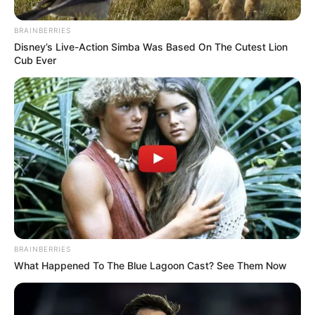
acuerdo con él, cuando vivían en el municipio, ellos
observaban que de La Rosa era un poco celoso y la tenía
BRAINBERRIES
apartada.
Disney’s Live-Action Simba Was Based On The Cutest Lion
Cub Ever
"Siempre como que resolvían los problemas entre ellos y
no nos involucraban. Aquí eran solo discusiones",
aseguró el familiar de Stefanía.
BRAINBERRIES
What Happened To The Blue Lagoon Cast? See Them Now