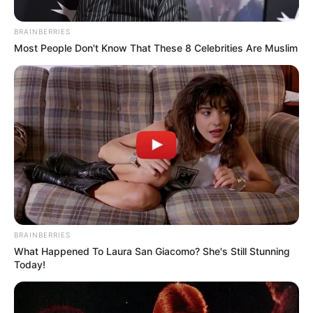
BRAINBERRIES
Most People Don't Know That These 8 Celebrities Are Muslim
Tomada de Alerta Caribe
BRAINBERRIES
Asesinada en centro comercial de Bogotá.
What Happened To Laura San Giacomo? She's Still Stunning
Today!
Por:
Elsy Margarita Beleño Cantillo
Mayo 30, 2024