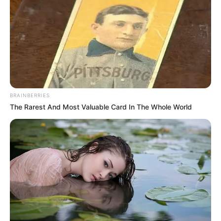
POLONUEVO
LOS COSTEÑOS
TRANSMETRO
EDUARDO VERANO DE LA ROSA
ALEJANDRO CHAR
SOLEDAD, ATLÁNTICO
LOS PEPES
BRAINBERRIES
The Rarest And Most Valuable Card In The Whole World