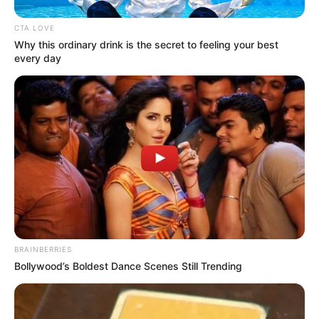
CTA LOVE
TEMAS RELACIONADOS
Why this ordinary drink is the secret to feeling your best
every day
FEMINICIDIO
ASESINATO
MANTÉNGASE EN ALERTA
Tenemos todas las noticias que le
interesan. Para estar bien informado, por
favor, active las notificaciones de Alerta.
ACTIVAR AHORA
BRAINBERRIES
Bollywood’s Boldest Dance Scenes Still Trending
TEMAS DESTACADOS