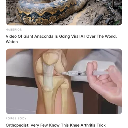
“Hay una línea directa con la comandante para efectos
de poder denunciar, la línea 123 y seguimos
buscándolos,
estamos bajo líneas investigativas muy
importantes con el fin de dar con el paradero de estas
HABERION
personas que nos están dañando la ciudad y nuestros
Video Of Giant Anaconda Is Going Viral All Over The World.
niños y jóvenes”.
Watch
Por otra parte, la secretaria de seguridad ciudadana
aseguro que junto a otras autoridades
están extremando
los controles para dar con el paradero de los
responsables de ataque sicariales
que han cobrado la
vida de varias personas en diversos puntos de la capital
del departamento.
COMPARTIR
ALERTA BOGOTÁ EN GOOGLE NEWS
FORGE BODY
Orthopedist: Very Few Know This Knee Arthritis Trick