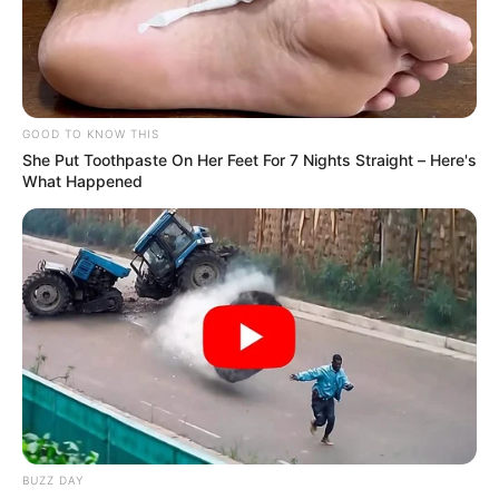
CATATUMBO
PUENTE INTERNACIONAL SIMÓN BOLÍVAR
NOTICIAS NORTE DE SANTANDER
ÁREA METROPOLITANA DE CÚCUTA
OCAÑA
NARCOTRÁFICO
ELN
GOOD TO KNOW THIS
She Put Toothpaste On Her Feet For 7 Nights Straight – Here's
What Happened
BUZZ DAY