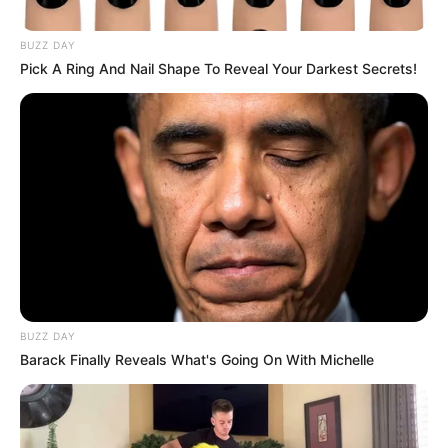
BUZZ DAY
Pick A Ring And Nail Shape To Reveal Your Darkest Secrets!
Archivo
Por:
Elibardo León Estévez
BUZZ DAY
Noviembre 2, 2023
Barack Finally Reveals What's Going On With Michelle