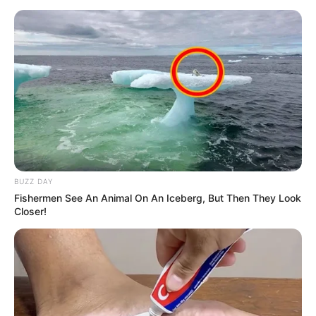
TEMAS RELACIONADOS
CÚCUTA
SICARIATO
MANTÉNGASE EN ALERTA
Tenemos todas las noticias que le
interesan. Para estar bien informado, por
favor, active las notificaciones de Alerta.
BUZZ DAY
Fishermen See An Animal On An Iceberg, But Then They Look
Closer!
ACTIVAR AHORA
TEMAS DESTACADOS