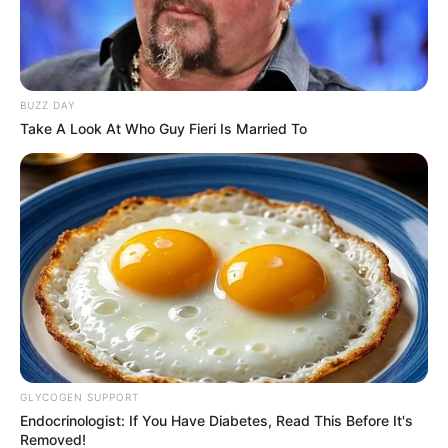
de este hecho.
BUZZ DAY
Take A Look At Who Guy Fieri Is Married To
GLYCOGEN SUPPORT
Endocrinologist: If You Have Diabetes, Read This Before It's
Removed!