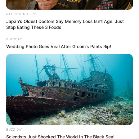
NEUROMIND PRO
Japan's Oldest Doctors Say Memory Loss Isn't Age: Just
Stop Eating These 3 Foods
BUZZDAY
Wedding Photo Goes Viral After Groom's Pants Rip!
Policía MEBAR
Capturados en Persecución.
BUZZ DAY
Por:
María Beatriz López
Scientists Just Shocked The World In The Black Sea!