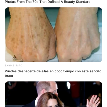
Photos From The 70s That Defined A Beauty Standard
TEMAS DESTACADOS
POLONUEVO
LOS COSTEÑOS
TRANSMETRO
EDUARDO VERANO DE LA ROSA
ALEJANDRO CHAR
SOLEDAD, ATLÁNTICO
LOS PEPES
SABIAS ESTO
Puedes deshacerte de ellas en poco tiempo con este sencillo
truco