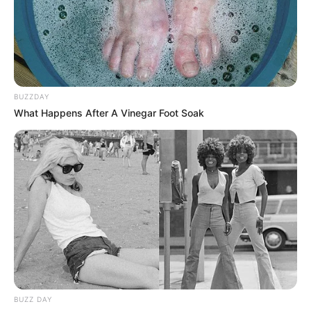
ALERTA BOGOTÁ EN GOOGLE NEWS
TEMAS RELACIONADOS
BUZZDAY
ROBO MILLONARIO
NOTICIAS BARRANQUILLA
ATLÁNTICO
What Happens After A Vinegar Foot Soak
MANTÉNGASE EN ALERTA
Tenemos todas las noticias que le
interesan. Para estar bien informado, por
favor, active las notificaciones de Alerta.
ACTIVAR AHORA
BUZZ DAY