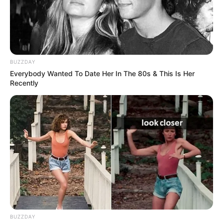
Barranquilla
, los hechos se registraron luego de que las
patrullas recibieran una alerta desde la central sobre un
vehículo con
placas reportadas
por estar vinculado a un
robo reciente.
BUZZDAY
Everybody Wanted To Date Her In The 80s & This Is Her
Recently
BUZZDAY