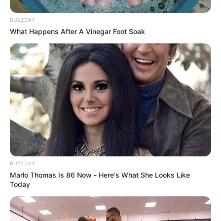
Tenemos todas las noticias que le
interesan. Para estar bien informado, por
BUZZDAY
favor, active las notificaciones de Alerta.
What Happens After A Vinegar Foot Soak
ACTIVAR AHORA
TEMAS DESTACADOS
POLONUEVO
LOS COSTEÑOS
TRANSMETRO
EDUARDO VERANO DE LA ROSA
ALEJANDRO CHAR
SOLEDAD, ATLÁNTICO
LOS PEPES
BUZZDAY
Marlo Thomas Is 86 Now - Here's What She Looks Like
Today