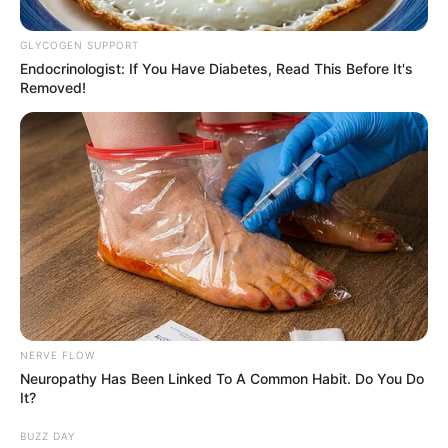
GLYCOGEN SUPPORT
Endocrinologist: If You Have Diabetes, Read This Before It's
Removed!
Prensa MEBAR
Alias Cristian del Clan del Golfo
Por:
María Beatriz López
Noviembre 4, 2025
NERVE FLOW
Neuropathy Has Been Linked To A Common Habit. Do You Do
It?
BUZZ DAY