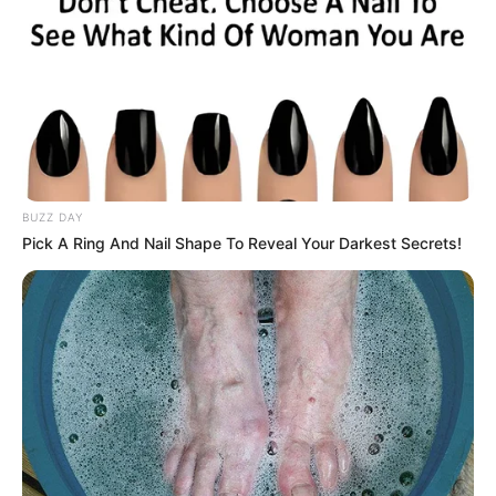
ejecutando operaciones focalizadas en el Atlántico y el
resto del Caribe colombiano, con el propósito de
neutralizar las estructuras criminales que afectan la
tranquilidad de los colombianos.
COMPARTIR
ALERTA BOGOTÁ EN GOOGLE NEWS
BUZZ DAY
Pick A Ring And Nail Shape To Reveal Your Darkest Secrets!
TEMAS RELACIONADOS
COCAÍNA
CLAN DEL GOLFO
ATLÁNTICO
NOTICIAS BARRANQUILLA
MANTÉNGASE EN ALERTA