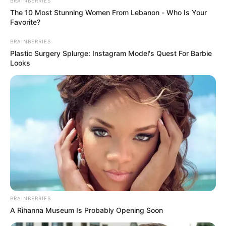
BRAINBERRIES
ACTIVAR AHORA
The 10 Most Stunning Women From Lebanon - Who Is Your
Favorite?
BRAINBERRIES
Plastic Surgery Splurge: Instagram Model's Quest For Barbie
TEMAS DESTACADOS
Looks
CATATUMBO
PUENTE INTERNACIONAL SIMÓN BOLÍVAR
NOTICIAS NORTE DE SANTANDER
ÁREA METROPOLITANA DE CÚCUTA
OCAÑA
NARCOTRÁFICO
ELN
BRAINBERRIES
A Rihanna Museum Is Probably Opening Soon