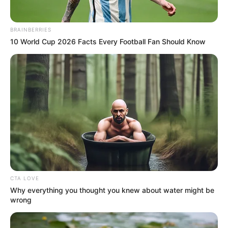
CATATUMBO
PUENTE INTERNACIONAL SIMÓN BOLÍVAR
NOTICIAS NORTE DE SANTANDER
BRAINBERRIES
ÁREA METROPOLITANA DE CÚCUTA
OCAÑA
10 World Cup 2026 Facts Every Football Fan Should Know
NARCOTRÁFICO
ELN
CTA LOVE
Why everything you thought you knew about water might be
wrong