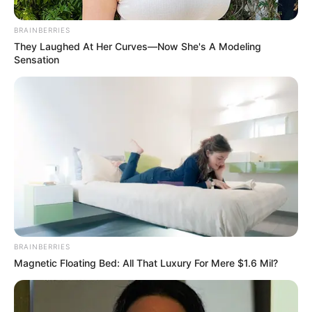
Además portaba 220 gramos de base de coca y
quinientos cuarenta y cinco gramos de clorhidrato de
cocaína; luego de ser realizada la prueba preliminar
BRAINBERRIES
homologada (PIPH) dieron positivas estas incautaciones.
They Laughed At Her Curves—Now She's A Modeling
Sensation
BRAINBERRIES
Magnetic Floating Bed: All That Luxury For Mere $1.6 Mil?